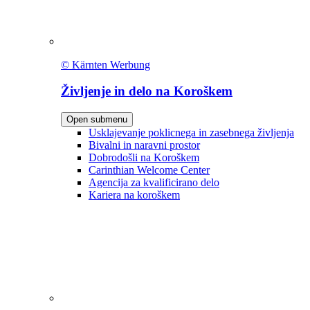
© Kärnten Werbung
Življenje in delo na Koroškem
Open submenu
Usklajevanje poklicnega in zasebnega življenja
Bivalni in naravni prostor
Dobrodošli na Koroškem
Carinthian Welcome Center
Agencija za kvalificirano delo
Kariera na koroškem