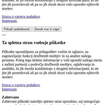
analitike, ki jih morda kombinirajo z drugimi informacijami, ki ste
jim jih posredovali ali pa so jih zbrali skozi vašo uporabo njihovih
storitev.
Izjava o varstvu podatkov
Impresum
Prikaži podrobnosti
Dovoli vse in zapri
Ta spletna stran vsebuje piškotke
Piškotke uporabljamo za prilagoditev vsebin in oglasov, za
zagotavljanje funkcij družbenih medijev in za analize našega
prometa. Poleg tega delimo informacije o vaši uporabi našega mesta
z našimi partnerji s področja družbenih medijev, oglaševanja in
analitike, ki jih morda kombinirajo z drugimi informacijami, ki ste
jim jih posredovali ali pa so jih zbrali skozi vašo uporabo njihovih
storitev.
Izjava o varstvu podatkov
Impresum
Zahtevano
Zahtevani piškotki naredijo spletno stran uporabno, saj omogočajo