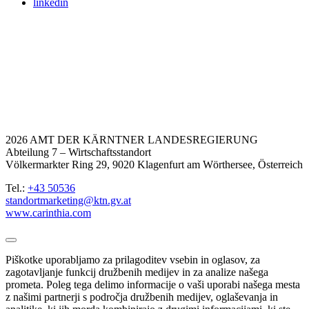
linkedin
2026 AMT DER KÄRNTNER LANDESREGIERUNG
Abteilung 7 – Wirtschaftsstandort
Völkermarkter Ring 29, 9020 Klagenfurt am Wörthersee, Österreich
Tel.:
+43 50536
standortmarketing@ktn.gv.at
www.carinthia.com
Piškotke uporabljamo za prilagoditev vsebin in oglasov, za
zagotavljanje funkcij družbenih medijev in za analize našega
prometa. Poleg tega delimo informacije o vaši uporabi našega mesta
z našimi partnerji s področja družbenih medijev, oglaševanja in