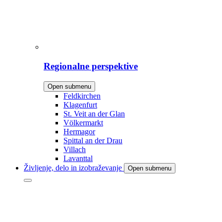
Regionalne perspektive
Open submenu
Feldkirchen
Klagenfurt
St. Veit an der Glan
Völkermarkt
Hermagor
Spittal an der Drau
Villach
Lavanttal
Življenje, delo in izobraževanje
Open submenu