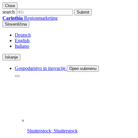
Close
search
Submit
Carinthia
Regionmarketing
Slovenščina
Deutsch
English
Italiano
Iskanje
Gospodarstvo in inovacije
Open submenu
Shutterstock; Shutterstock