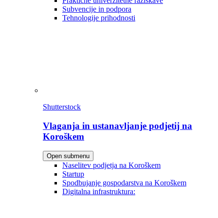
Praktične univerzitetne raziskave
Subvencije in podpora
Tehnologije prihodnosti
Shutterstock
Vlaganja in ustanavljanje podjetij na
Koroškem
Open submenu
Naselitev podjetja na Koroškem
Startup
Spodbujanje gospodarstva na Koroškem
Digitalna infrastruktura: