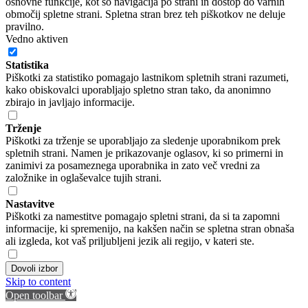
osnovne funkcije, kot so navigacija po strani in dostop do varnih
območij spletne strani. Spletna stran brez teh piškotkov ne deluje
pravilno.
Vedno aktiven
Statistika
Piškotki za statistiko pomagajo lastnikom spletnih strani razumeti,
kako obiskovalci uporabljajo spletno stran tako, da anonimno
zbirajo in javljajo informacije.
Trženje
Piškotki za trženje se uporabljajo za sledenje uporabnikom prek
spletnih strani. Namen je prikazovanje oglasov, ki so primerni in
zanimivi za posameznega uporabnika in zato več vredni za
založnike in oglaševalce tujih strani.
Nastavitve
Piškotki za namestitve pomagajo spletni strani, da si ta zapomni
informacije, ki spremenijo, na kakšen način se spletna stran obnaša
ali izgleda, kot vaš priljubljeni jezik ali regijo, v kateri ste.
Dovoli izbor
Skip to content
Open toolbar