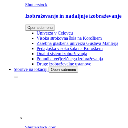
Shutterstock
Izobraževanje in nadaljnje izobraževanje
Open submenu
Univerza v Celovcu
Visoka strokovna šola na Koroškem
Zasebna glasbena univerza Gustava Mahlerja
Pedagoška visoka šola na Koroškem
Dualni sistem izobraževanja
Ponudba večjezičnega izobraževanja
Druge izobraževalne ustanove
Storitve na lokaciji
Open submenu
Shutterstock.com