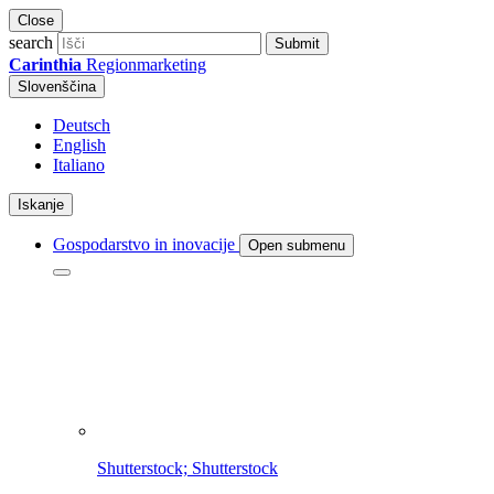
Close
search
Submit
Carinthia
Regionmarketing
Slovenščina
Deutsch
English
Italiano
Iskanje
Gospodarstvo in inovacije
Open submenu
Shutterstock; Shutterstock