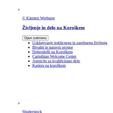
© Kärnten Werbung
Življenje in delo na Koroškem
Open submenu
Usklajevanje poklicnega in zasebnega življenja
Bivalni in naravni prostor
Dobrodošli na Koroškem
Carinthian Welcome Center
Agencija za kvalificirano delo
Kariera na koroškem
Shutterstock