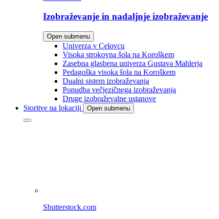
Izobraževanje in nadaljnje izobraževanje
Open submenu
Univerza v Celovcu
Visoka strokovna šola na Koroškem
Zasebna glasbena univerza Gustava Mahlerja
Pedagoška visoka šola na Koroškem
Dualni sistem izobraževanja
Ponudba večjezičnega izobraževanja
Druge izobraževalne ustanove
Storitve na lokaciji
Open submenu
Shutterstock.com