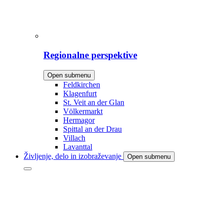
Regionalne perspektive
Open submenu
Feldkirchen
Klagenfurt
St. Veit an der Glan
Völkermarkt
Hermagor
Spittal an der Drau
Villach
Lavanttal
Življenje, delo in izobraževanje
Open submenu