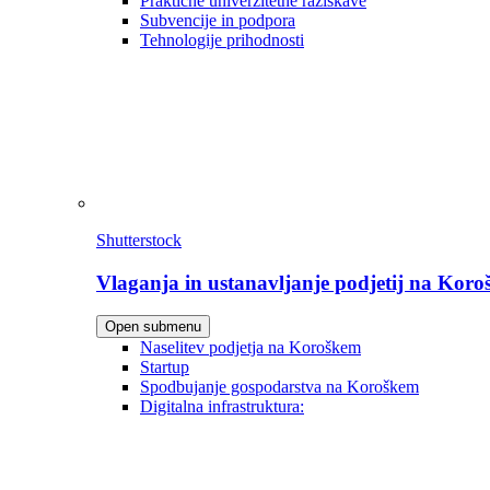
Praktične univerzitetne raziskave
Subvencije in podpora
Tehnologije prihodnosti
Shutterstock
Vlaganja in ustanavljanje podjetij na Kor
Open submenu
Naselitev podjetja na Koroškem
Startup
Spodbujanje gospodarstva na Koroškem
Digitalna infrastruktura: