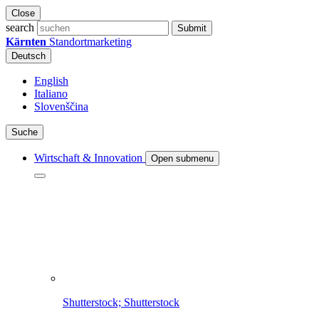
Close
search
Submit
Kärnten
Standortmarketing
Deutsch
English
Italiano
Slovenščina
Suche
Wirtschaft & Innovation
Open submenu
Shutterstock; Shutterstock