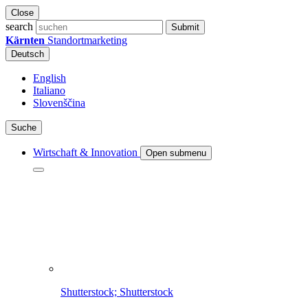
Close
search
Submit
Kärnten
Standortmarketing
Deutsch
English
Italiano
Slovenščina
Suche
Wirtschaft & Innovation
Open submenu
Shutterstock; Shutterstock