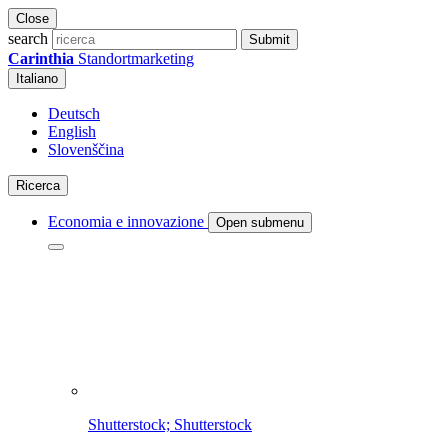
Close
search
Submit
Carinthia
Standortmarketing
Italiano
Deutsch
English
Slovenščina
Ricerca
Economia e innovazione
Open submenu
Shutterstock; Shutterstock