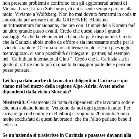
non presenta problemi a confronto con gli agglomerati urbani di
Vienna, Graz, Linz o Salisburgo, di cui si sente sempre parlare alla
radio. Viviamo a Wolfsberg. Non ho mai dovuto fermarmi in coda in
autostrada per arrivare qui alla GRIFFNER. Abbiamo
un’infrastruttura funzionante, che ora con il tunnel della Koralm farà
un altro grande passo avanti. Credo che questi siano i grandi
vantaggi. Anche la rete internet a banda larga è disponibile. Credo
che la Carinzia abbia molto da offrire e sia interessante anche per le
aziende straniere. C’è una scuola internazionale, c’è un paesaggio
meraviglioso, ci sono possibilità di integrare i partner, ad esempio
nel “Carinthian International Club “. Credo che la Carinzia sia in
grado di offrire molto più di quanto la maggior parte delle persone
possa pensare.
Lei ha parlato anche di lavoratori diligenti in Carinzia e qui
siamo nel bel mezzo della regione Alpe-Adria. Avete anche
dipendenti dalla vicina Slovenia?
Niedersüß:
Certamente! Si tratta di dipendenti che lavorano sodo e
che non abitano lontano. Vengono da noi ogni giorno in auto. Per
arrivare qui dal confine di Bleiburg ci vogliono 20 minuti. Siamo
molto soddisfatti di questi lavoratori, che fra l’altro parlano bene il
tedesco.
Se un’azienda si trasferisse in Carinzia e passasse davanti alla