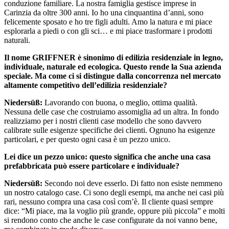
conduzione familiare. La nostra famiglia gestisce imprese in
Carinzia da oltre 300 anni. Io ho una cinquantina d’anni, sono
felicemente sposato e ho tre figli adulti. Amo la natura e mi piace
esplorarla a piedi o con gli sci… e mi piace trasformare i prodotti
naturali.
Il nome GRIFFNER è sinonimo di edilizia residenziale in legno,
individuale, naturale ed ecologica. Questo rende la Sua azienda
speciale. Ma come ci si distingue dalla concorrenza nel mercato
altamente competitivo dell’edilizia residenziale?
Niedersüß:
Lavorando con buona, o meglio, ottima qualità.
Nessuna delle case che costruiamo assomiglia ad un altra. In fondo
realizziamo per i nostri clienti case modello che sono davvero
calibrate sulle esigenze specifiche dei clienti. Ognuno ha esigenze
particolari, e per questo ogni casa è un pezzo unico.
Lei dice un pezzo unico: questo significa che anche una casa
prefabbricata può essere particolare e individuale?
Niedersüß:
Secondo noi deve esserlo. Di fatto non esiste nemmeno
un nostro catalogo case. Ci sono degli esempi, ma anche nei casi più
rari, nessuno compra una casa così com’è. Il cliente quasi sempre
dice: “Mi piace, ma la voglio più grande, oppure più piccola” e molti
si rendono conto che anche le case configurate da noi vanno bene,