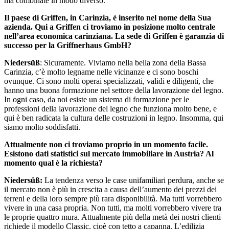
ma combinate in modo diverso.
Il paese di Griffen, in Carinzia, è inserito nel nome della Sua
azienda. Qui a Griffen ci troviamo in posizione molto centrale
nell’area economica carinziana. La sede di Griffen è garanzia di
successo per la Griffnerhaus GmbH?
Niedersüß
: Sicuramente. Viviamo nella bella zona della Bassa
Carinzia, c’è molto legname nelle vicinanze e ci sono boschi
ovunque. Ci sono molti operai specializzati, validi e diligenti, che
hanno una buona formazione nel settore della lavorazione del legno.
In ogni caso, da noi esiste un sistema di formazione per le
professioni della lavorazione del legno che funziona molto bene, e
qui è ben radicata la cultura delle costruzioni in legno. Insomma, qui
siamo molto soddisfatti.
Attualmente non ci troviamo proprio in un momento facile.
Esistono dati statistici sul mercato immobiliare in Austria? Al
momento qual è la richiesta?
Niedersüß:
La tendenza verso le case unifamiliari perdura, anche se
il mercato non è più in crescita a causa dell’aumento dei prezzi dei
terreni e della loro sempre più rara disponibilità. Ma tutti vorrebbero
vivere in una casa propria. Non tutti, ma molti vorrebbero vivere tra
le proprie quattro mura. Attualmente più della metà dei nostri clienti
richiede il modello Classic, cioè con tetto a capanna. L’edilizia