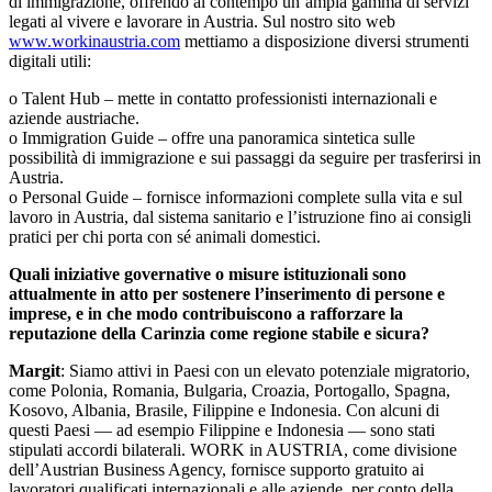
di immigrazione, offrendo al contempo un’ampia gamma di servizi
legati al vivere e lavorare in Austria. Sul nostro sito web
www.workinaustria.com
mettiamo a disposizione diversi strumenti
digitali utili:
o Talent Hub – mette in contatto professionisti internazionali e
aziende austriache.
o Immigration Guide – offre una panoramica sintetica sulle
possibilità di immigrazione e sui passaggi da seguire per trasferirsi in
Austria.
o Personal Guide – fornisce informazioni complete sulla vita e sul
lavoro in Austria, dal sistema sanitario e l’istruzione fino ai consigli
pratici per chi porta con sé animali domestici.
Quali iniziative governative o misure istituzionali sono
attualmente in atto per sostenere l’inserimento di persone e
imprese, e in che modo contribuiscono a rafforzare la
reputazione della Carinzia come regione stabile e sicura?
Margit
: Siamo attivi in Paesi con un elevato potenziale migratorio,
come Polonia, Romania, Bulgaria, Croazia, Portogallo, Spagna,
Kosovo, Albania, Brasile, Filippine e Indonesia. Con alcuni di
questi Paesi — ad esempio Filippine e Indonesia — sono stati
stipulati accordi bilaterali. WORK in AUSTRIA, come divisione
dell’Austrian Business Agency, fornisce supporto gratuito ai
lavoratori qualificati internazionali e alle aziende, per conto della