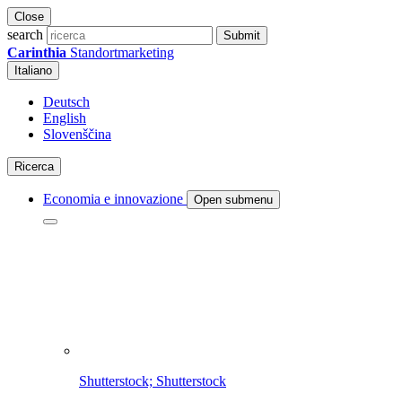
Close
search
Submit
Carinthia
Standortmarketing
Italiano
Deutsch
English
Slovenščina
Ricerca
Economia e innovazione
Open submenu
Shutterstock; Shutterstock