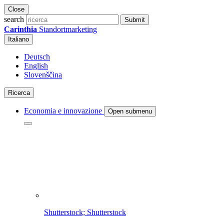
Close
search
Submit
Carinthia
Standortmarketing
Italiano
Deutsch
English
Slovenščina
Ricerca
Economia e innovazione
Open submenu
Shutterstock; Shutterstock