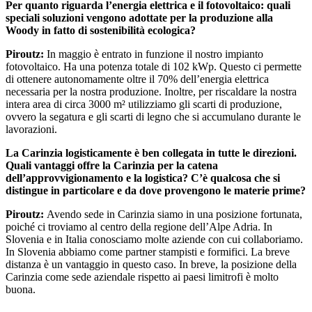
Per quanto riguarda l’energia elettrica e il fotovoltaico: quali
speciali soluzioni vengono adottate per la produzione alla
Woody in fatto di sostenibilità ecologica?
Piroutz:
In maggio è entrato in funzione il nostro impianto
fotovoltaico. Ha una potenza totale di 102 kWp. Questo ci permette
di ottenere autonomamente oltre il 70% dell’energia elettrica
necessaria per la nostra produzione. Inoltre, per riscaldare la nostra
intera area di circa 3000 m² utilizziamo gli scarti di produzione,
ovvero la segatura e gli scarti di legno che si accumulano durante le
lavorazioni.
La Carinzia logisticamente è ben collegata in tutte le direzioni.
Quali vantaggi offre la Carinzia per la catena
dell’approvvigionamento e la logistica? C’è qualcosa che si
distingue in particolare e da dove provengono le materie prime?
Piroutz:
Avendo sede in Carinzia siamo in una posizione fortunata,
poiché ci troviamo al centro della regione dell’Alpe Adria. In
Slovenia e in Italia conosciamo molte aziende con cui collaboriamo.
In Slovenia abbiamo come partner stampisti e formifici. La breve
distanza è un vantaggio in questo caso. In breve, la posizione della
Carinzia come sede aziendale rispetto ai paesi limitrofi è molto
buona.