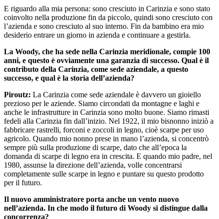
E riguardo alla mia persona: sono cresciuto in Carinzia e sono stato
coinvolto nella produzione fin da piccolo, quindi sono cresciuto con
l’azienda e sono cresciuto al suo interno. Fin da bambino era mio
desiderio entrare un giorno in azienda e continuare a gestirla.
La Woody, che ha sede nella Carinzia meridionale, compie 100
anni, e questo è ovviamente una garanzia di successo. Qual è il
contributo della Carinzia, come sede aziendale, a questo
successo, e qual è la storia dell’azienda?
Piroutz:
La Carinzia come sede aziendale è davvero un gioiello
prezioso per le aziende. Siamo circondati da montagne e laghi e
anche le infrastrutture in Carinzia sono molto buone. Siamo rimasti
fedeli alla Carinzia fin dall’inizio. Nel 1922, il mio bisnonno iniziò a
fabbricare rastrelli, forconi e zoccoli in legno, cioè scarpe per uso
agricolo. Quando mio nonno prese in mano l’azienda, si concentrò
sempre più sulla produzione di scarpe, dato che all’epoca la
domanda di scarpe di legno era in crescita. E quando mio padre, nel
1980, assunse la direzione dell’azienda, volle concentrarsi
completamente sulle scarpe in legno e puntare su questo prodotto
per il futuro.
Il nuovo amministratore porta anche un vento nuovo
nell’azienda. In che modo il futuro di Woody si distingue dalla
concorrenza?