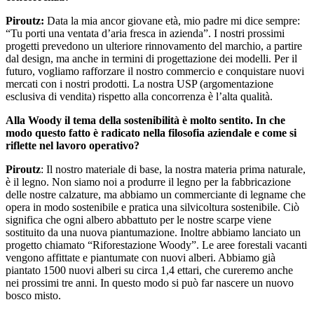
Piroutz:
Data la mia ancor giovane età, mio padre mi dice sempre:
“Tu porti una ventata d’aria fresca in azienda”. I nostri prossimi
progetti prevedono un ulteriore rinnovamento del marchio, a partire
dal design, ma anche in termini di progettazione dei modelli. Per il
futuro, vogliamo rafforzare il nostro commercio e conquistare nuovi
mercati con i nostri prodotti. La nostra USP (argomentazione
esclusiva di vendita) rispetto alla concorrenza è l’alta qualità.
Alla Woody il tema della sostenibilità è molto sentito. In che
modo questo fatto è radicato nella filosofia aziendale e come si
riflette nel lavoro operativo?
Piroutz
: Il nostro materiale di base, la nostra materia prima naturale,
è il legno. Non siamo noi a produrre il legno per la fabbricazione
delle nostre calzature, ma abbiamo un commerciante di legname che
opera in modo sostenibile e pratica una silvicoltura sostenibile. Ciò
significa che ogni albero abbattuto per le nostre scarpe viene
sostituito da una nuova piantumazione. Inoltre abbiamo lanciato un
progetto chiamato “Riforestazione Woody”. Le aree forestali vacanti
vengono affittate e piantumate con nuovi alberi. Abbiamo già
piantato 1500 nuovi alberi su circa 1,4 ettari, che cureremo anche
nei prossimi tre anni. In questo modo si può far nascere un nuovo
bosco misto.