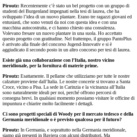
Piroutz:
Recentemente c’è stato un bel progetto con un gruppo di
studenti del Burgenland impegnati nella tesi di laurea, che ha
sviluppato l’idea di un nuovo plantare. Erano tre ragazzi giovani ed
entusiasti, che sono venuti da noi con questa idea e con una
macchina autocostruita, e ci hanno chiesto una consulenza.
Volevano fresare un nuovo plantare in una suola. Ho accettato
questo progetto con gratitudine. Nel frattempo, il gruppo PantoPlus
è arrivato alla finale del concorso Jugend-Innovativ e si è
aggiudicato il secondo posto in un altro concorso per tesi di laurea.
Esiste già una collaborazione con l’Italia, nostro vicino
meridionale, per la fornitura di materie prime.
Piroutz:
Esattamente. Il pellame che utilizziamo per tutte le nostre
calzature proviene dall’Italia. Le nostre concerie si trovano a Santa
Croce, vicino a Pisa. La sede in Carinzia e la vicinanza all’Italia
sono naturalmente ideali per noi, perché offrono percorsi di
consegna brevi. In qualsiasi momento possiamo visitare le officine di
impuntura e chiarire molto facilmente i dettagli.
Ci sono progetti speciali di Woody per il mercato tedesco e della
Germania meridionale o è previsto qualcosa per il futuro?
Piroutz:
In Germania, e soprattutto nella Germania meridionale,
siamo già presenti in Baviera con alcuni distributori. Ma