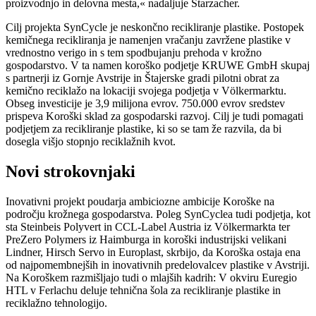
proizvodnjo in delovna mesta,« nadaljuje Starzacher.
Cilj projekta SynCycle je neskončno recikliranje plastike. Postopek
kemičnega recikliranja je namenjen vračanju zavržene plastike v
vrednostno verigo in s tem spodbujanju prehoda v krožno
gospodarstvo. V ta namen koroško podjetje KRUWE GmbH skupaj
s partnerji iz Gornje Avstrije in Štajerske gradi pilotni obrat za
kemično reciklažo na lokaciji svojega podjetja v Völkermarktu.
Obseg investicije je 3,9 milijona evrov. 750.000 evrov sredstev
prispeva Koroški sklad za gospodarski razvoj. Cilj je tudi pomagati
podjetjem za recikliranje plastike, ki so se tam že razvila, da bi
dosegla višjo stopnjo reciklažnih kvot.
Novi strokovnjaki
Inovativni projekt poudarja ambiciozne ambicije Koroške na
področju krožnega gospodarstva. Poleg SynCyclea tudi podjetja, kot
sta Steinbeis Polyvert in CCL-Label Austria iz Völkermarkta ter
PreZero Polymers iz Haimburga in koroški industrijski velikani
Lindner, Hirsch Servo in Europlast, skrbijo, da Koroška ostaja ena
od najpomembnejših in inovativnih predelovalcev plastike v Avstriji.
Na Koroškem razmišljajo tudi o mlajših kadrih: V okviru Euregio
HTL v Ferlachu deluje tehnična šola za recikliranje plastike in
reciklažno tehnologijo.