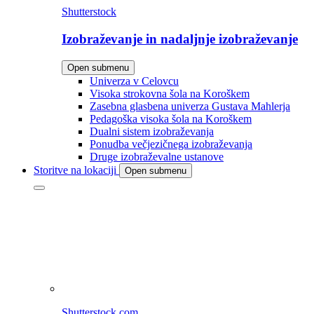
Shutterstock
Izobraževanje in nadaljnje izobraževanje
Open submenu
Univerza v Celovcu
Visoka strokovna šola na Koroškem
Zasebna glasbena univerza Gustava Mahlerja
Pedagoška visoka šola na Koroškem
Dualni sistem izobraževanja
Ponudba večjezičnega izobraževanja
Druge izobraževalne ustanove
Storitve na lokaciji
Open submenu
Shutterstock.com