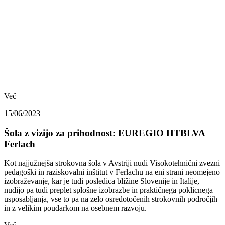
Več
15/06/2023
Šola z vizijo za prihodnost: EUREGIO HTBLVA
Ferlach
Kot najjužnejša strokovna šola v Avstriji nudi Visokotehnični zvezni
pedagoški in raziskovalni inštitut v Ferlachu na eni strani neomejeno
izobraževanje, kar je tudi posledica bližine Slovenije in Italije,
nudijo pa tudi preplet splošne izobrazbe in praktičnega poklicnega
usposabljanja, vse to pa na zelo osredotočenih strokovnih področjih
in z velikim poudarkom na osebnem razvoju.