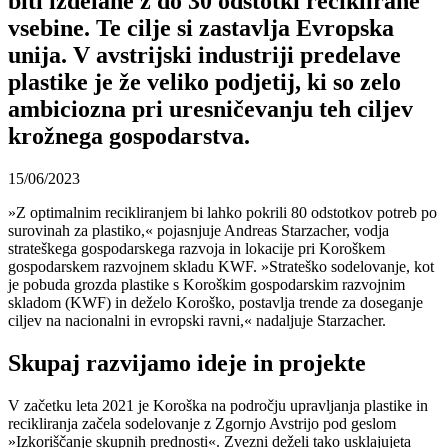
biti izdelane z do 30 odstotki reciklirane
vsebine. Te cilje si zastavlja Evropska
unija. V avstrijski industriji predelave
plastike je že veliko podjetij, ki so zelo
ambiciozna pri uresničevanju teh ciljev
krožnega gospodarstva.
15/06/2023
»Z optimalnim recikliranjem bi lahko pokrili 80 odstotkov potreb po
surovinah za plastiko,« pojasnjuje Andreas Starzacher, vodja
strateškega gospodarskega razvoja in lokacije pri Koroškem
gospodarskem razvojnem skladu KWF. »Strateško sodelovanje, kot
je pobuda grozda plastike s Koroškim gospodarskim razvojnim
skladom (KWF) in deželo Koroško, postavlja trende za doseganje
ciljev na nacionalni in evropski ravni,« nadaljuje Starzacher.
Skupaj razvijamo ideje in projekte
V začetku leta 2021 je Koroška na področju upravljanja plastike in
recikliranja začela sodelovanje z Zgornjo Avstrijo pod geslom
»Izkoriščanje skupnih prednosti«. Zvezni deželi tako usklajujeta