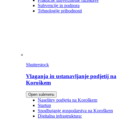
Praktične univerzitetne raziskave
Subvencije in podpora
Tehnologije prihodnosti
Shutterstock
Vlaganja in ustanavljanje podjetij na
Koroškem
Open submenu
Naselitev podjetja na Koroškem
Startup
Spodbujanje gospodarstva na Koroškem
Digitalna infrastruktura: