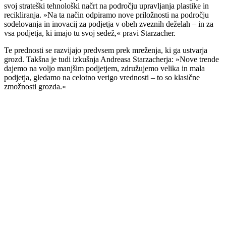
svoj strateški tehnološki načrt na področju upravljanja plastike in
recikliranja. »Na ta način odpiramo nove priložnosti na področju
sodelovanja in inovacij za podjetja v obeh zveznih deželah – in za
vsa podjetja, ki imajo tu svoj sedež,« pravi Starzacher.
Te prednosti se razvijajo predvsem prek mreženja, ki ga ustvarja
grozd. Takšna je tudi izkušnja Andreasa Starzacherja: »Nove trende
dajemo na voljo manjšim podjetjem, združujemo velika in mala
podjetja, gledamo na celotno verigo vrednosti – to so klasične
zmožnosti grozda.«