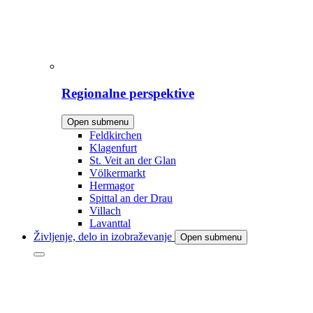
Regionalne perspektive
Open submenu
Feldkirchen
Klagenfurt
St. Veit an der Glan
Völkermarkt
Hermagor
Spittal an der Drau
Villach
Lavanttal
Življenje, delo in izobraževanje
Open submenu