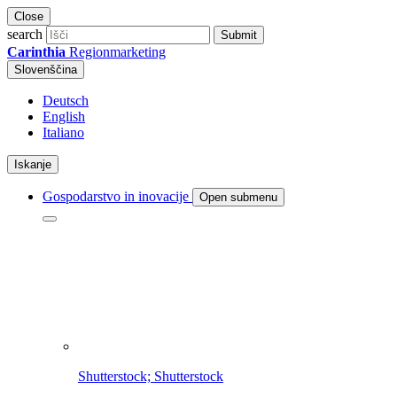
Close
search
Submit
Carinthia
Regionmarketing
Slovenščina
Deutsch
English
Italiano
Iskanje
Gospodarstvo in inovacije
Open submenu
Shutterstock; Shutterstock