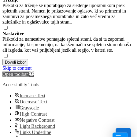
Piškotki za trženje se uporabljajo za sledenje uporabnikom prek
spletnih strani. Namen je prikazovanje oglasov, ki so primerni in
zanimivi za posameznega uporabnika in zato več vredni za
založnike in oglaševalce tujih strani.
Nastavitve
Piškotki za namestitve pomagajo spletni strani, da si ta zapomni
informacije, ki spremenijo, na kakšen način se spletna stran obnaša
ali izgleda, kot vaš priljubljeni jezik ali regijo, v kateri ste.
Dovoli izbor
Skip to content
Open toolbar
Accessibility Tools
Increase Text
Decrease Text
Grayscale
High Contrast
Negative Contrast
Light Background
Links Underline