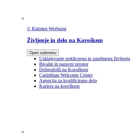
© Kärnten Werbung
Življenje in delo na Koroškem
Open submenu
Usklajevanje poklicnega in zasebnega življenja
Bivalni in naravni prostor
Dobrodošli na Koroškem
Carinthian Welcome Center
Agencija za kvalificirano delo
Kariera na koroškem