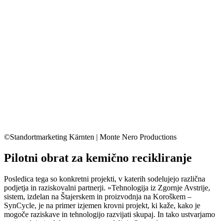
©Standortmarketing Kärnten | Monte Nero Productions
Pilotni obrat za kemično recikliranje
Posledica tega so konkretni projekti, v katerih sodelujejo različna
podjetja in raziskovalni partnerji. »Tehnologija iz Zgornje Avstrije,
sistem, izdelan na Štajerskem in proizvodnja na Koroškem –
SynCycle, je na primer izjemen krovni projekt, ki kaže, kako je
mogoče raziskave in tehnologijo razvijati skupaj. In tako ustvarjamo