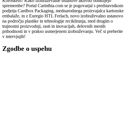
Koroškem? Kako izobraževalne ustanove aktivno oblikujejo
spremembe? Portal Carinthia.com se je pogovarjal s predstavnikom
podjetja Cardbox Packaging, mednarodnega proizvajalca kartonske
embalaže, in z Euregio HTL Ferlach, novo izobraževalno ustanovo
na področju plastike in tehnologije recikliranja, med drugim o
trajnostni proizvodnji, rasti in inovacijah, delovnih mestih
prihodnosti in v prakso usmerjenem izobraževanju. Več si preberite
v intervjujih!
Zgodbe o uspehu