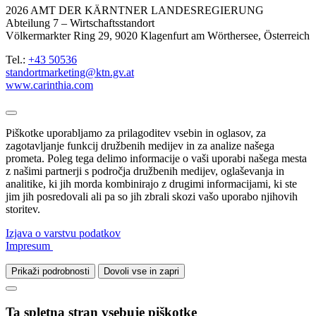
2026 AMT DER KÄRNTNER LANDESREGIERUNG
Abteilung 7 – Wirtschaftsstandort
Völkermarkter Ring 29, 9020 Klagenfurt am Wörthersee, Österreich
Tel.:
+43 50536
standortmarketing@ktn.gv.at
www.carinthia.com
Piškotke uporabljamo za prilagoditev vsebin in oglasov, za
zagotavljanje funkcij družbenih medijev in za analize našega
prometa. Poleg tega delimo informacije o vaši uporabi našega mesta
z našimi partnerji s področja družbenih medijev, oglaševanja in
analitike, ki jih morda kombinirajo z drugimi informacijami, ki ste
jim jih posredovali ali pa so jih zbrali skozi vašo uporabo njihovih
storitev.
Izjava o varstvu podatkov
Impresum
Prikaži podrobnosti
Dovoli vse in zapri
Ta spletna stran vsebuje piškotke