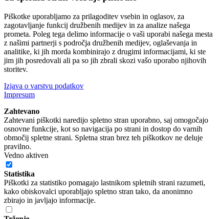
Piškotke uporabljamo za prilagoditev vsebin in oglasov, za
zagotavljanje funkcij družbenih medijev in za analize našega
prometa. Poleg tega delimo informacije o vaši uporabi našega mesta
z našimi partnerji s področja družbenih medijev, oglaševanja in
analitike, ki jih morda kombinirajo z drugimi informacijami, ki ste
jim jih posredovali ali pa so jih zbrali skozi vašo uporabo njihovih
storitev.
Izjava o varstvu podatkov
Impresum
Zahtevano
Zahtevani piškotki naredijo spletno stran uporabno, saj omogočajo
osnovne funkcije, kot so navigacija po strani in dostop do varnih
območij spletne strani. Spletna stran brez teh piškotkov ne deluje
pravilno.
Vedno aktiven
Statistika
Piškotki za statistiko pomagajo lastnikom spletnih strani razumeti,
kako obiskovalci uporabljajo spletno stran tako, da anonimno
zbirajo in javljajo informacije.
Trženje