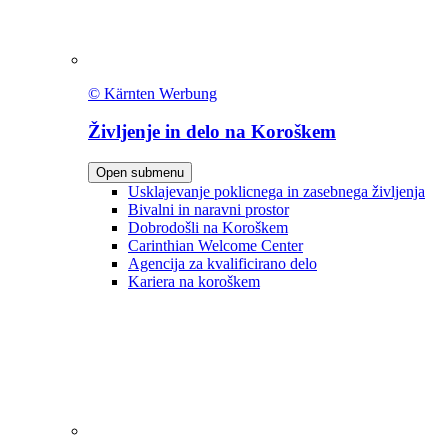
© Kärnten Werbung
Življenje in delo na Koroškem
Open submenu
Usklajevanje poklicnega in zasebnega življenja
Bivalni in naravni prostor
Dobrodošli na Koroškem
Carinthian Welcome Center
Agencija za kvalificirano delo
Kariera na koroškem