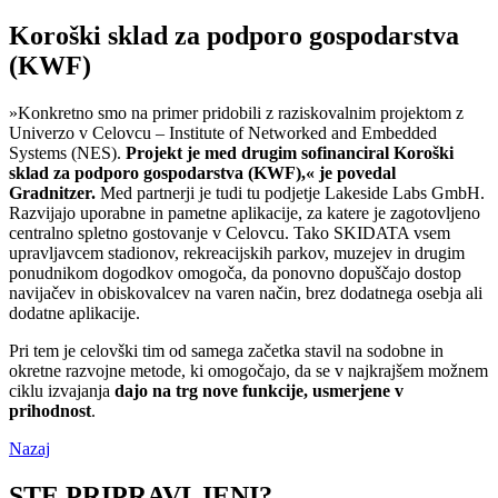
Koroški sklad za podporo gospodarstva
(KWF)
»Konkretno smo na primer pridobili z raziskovalnim projektom z
Univerzo v Celovcu – Institute of Networked and Embedded
Systems (NES).
Projekt je med drugim sofinanciral Koroški
sklad za podporo gospodarstva (KWF),« je povedal
Gradnitzer.
Med partnerji je tudi tu podjetje Lakeside Labs GmbH.
Razvijajo uporabne in pametne aplikacije, za katere je zagotovljeno
centralno spletno gostovanje v Celovcu. Tako SKIDATA vsem
upravljavcem stadionov, rekreacijskih parkov, muzejev in drugim
ponudnikom dogodkov omogoča, da ponovno dopuščajo dostop
navijačev in obiskovalcev na varen način, brez dodatnega osebja ali
dodatne aplikacije.
Pri tem je celovški tim od samega začetka stavil na sodobne in
okretne razvojne metode, ki omogočajo, da se v najkrajšem možnem
ciklu izvajanja
dajo na trg nove funkcije, usmerjene v
prihodnost
.
Nazaj
STE PRIPRAVLJENI?