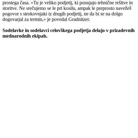
prostega časa. »Tu je veliko podjetij, ki ponujajo tehnične rešitve in
storitve. Ne srečujemo se le pri kosilu, ampak le preprosto navežeš
pogovor s strokovnjaki iz drugih podjetij, ne da bi se na dolgo
dogovarjal za termin,« je povedal Gradnitzer.
Sodelavke in sodelavci celovškega podjetja delajo v prizadevnih
mednarodnih ekipah.