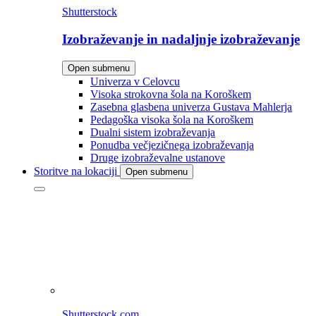
Shutterstock
Izobraževanje in nadaljnje izobraževanje
Open submenu
Univerza v Celovcu
Visoka strokovna šola na Koroškem
Zasebna glasbena univerza Gustava Mahlerja
Pedagoška visoka šola na Koroškem
Dualni sistem izobraževanja
Ponudba večjezičnega izobraževanja
Druge izobraževalne ustanove
Storitve na lokaciji
Open submenu
Shutterstock.com