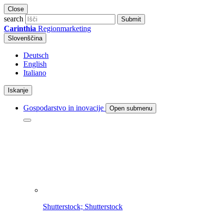
Close
search
Submit
Carinthia
Regionmarketing
Slovenščina
Deutsch
English
Italiano
Iskanje
Gospodarstvo in inovacije
Open submenu
Shutterstock; Shutterstock