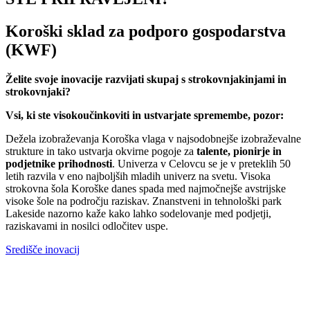
Koroški sklad za podporo gospodarstva
(KWF)
Želite svoje inovacije razvijati skupaj s strokovnjakinjami in
strokovnjaki?
Vsi, ki ste visokoučinkoviti in ustvarjate spremembe, pozor:
Dežela izobraževanja Koroška vlaga v najsodobnejše izobraževalne
strukture in tako ustvarja okvirne pogoje za
talente, pionirje in
podjetnike prihodnosti
. Univerza v Celovcu se je v preteklih 50
letih razvila v eno najboljših mladih univerz na svetu. Visoka
strokovna šola Koroške danes spada med najmočnejše avstrijske
visoke šole na področju raziskav. Znanstveni in tehnološki park
Lakeside nazorno kaže kako lahko sodelovanje med podjetji,
raziskavami in nosilci odločitev uspe.
Središče inovacij