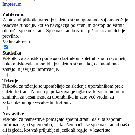
Impresum
Zahtevano
Zahtevani piškotki naredijo spletno stran uporabno, saj omogočajo
osnovne funkcije, kot so navigacija po strani in dostop do varnih
območij spletne strani. Spletna stran brez teh piškotkov ne deluje
pravilno.
Vedno aktiven
Statistika
Piškotki za statistiko pomagajo lastnikom spletnih strani razumeti,
kako obiskovalci uporabljajo spletno stran tako, da anonimno
zbirajo in javljajo informacije.
Trženje
Piškotki za trženje se uporabljajo za sledenje uporabnikom prek
spletnih strani. Namen je prikazovanje oglasov, ki so primerni in
zanimivi za posameznega uporabnika in zato več vredni za
založnike in oglaševalce tujih strani.
Nastavitve
Piškotki za namestitve pomagajo spletni strani, da si ta zapomni
informacije, ki spremenijo, na kakšen način se spletna stran obnaša
ali izgleda, kot vaš priljubljeni jezik ali regijo, v kateri ste.