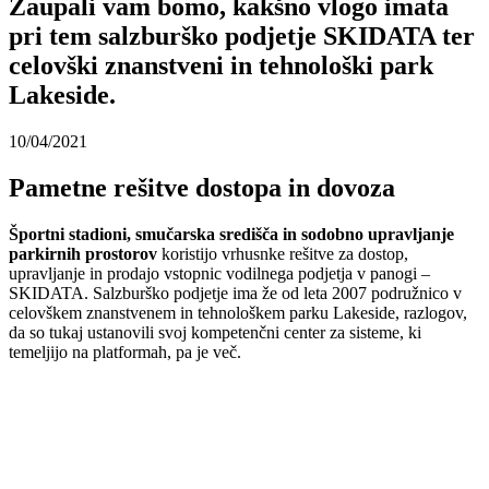
Zaupali vam bomo, kakšno vlogo imata
pri tem salzburško podjetje SKIDATA ter
celovški znanstveni in tehnološki park
Lakeside.
10/04/2021
Pametne rešitve dostopa in dovoza
Športni stadioni, smučarska središča in sodobno upravljanje
parkirnih prostorov
koristijo vrhusnke rešitve za dostop,
upravljanje in prodajo vstopnic vodilnega podjetja v panogi –
SKIDATA. Salzburško podjetje ima že od leta 2007 podružnico v
celovškem znanstvenem in tehnološkem parku Lakeside, razlogov,
da so tukaj ustanovili svoj kompetenčni center za sisteme, ki
temeljijo na platformah, pa je več.