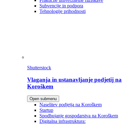
Praktične univerzitetne raziskave
Subvencije in podpora
Tehnologije prihodnosti
Shutterstock
Vlaganja in ustanavljanje podjetij na
Koroškem
Open submenu
Naselitev podjetja na Koroškem
Startup
Spodbujanje gospodarstva na Koroškem
Digitalna infrastruktura: