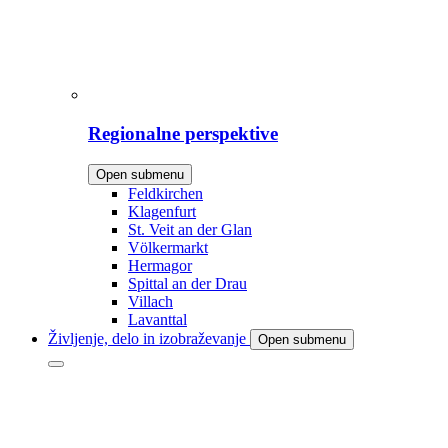
Regionalne perspektive
Open submenu
Feldkirchen
Klagenfurt
St. Veit an der Glan
Völkermarkt
Hermagor
Spittal an der Drau
Villach
Lavanttal
Življenje, delo in izobraževanje
Open submenu