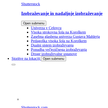
Shutterstock
Izobraževanje in nadaljnje izobraževanje
Open submenu
Univerza v Celovcu
Visoka strokovna šola na Koroškem
Zasebna glasbena univerza Gustava Mahlerja
Pedagoška visoka šola na Koroškem
Dualni sistem izobraževanja
Ponudba večjezičnega izobraževanja
Druge izobraževalne ustanove
Storitve na lokaciji
Open submenu
Shutterstock.com