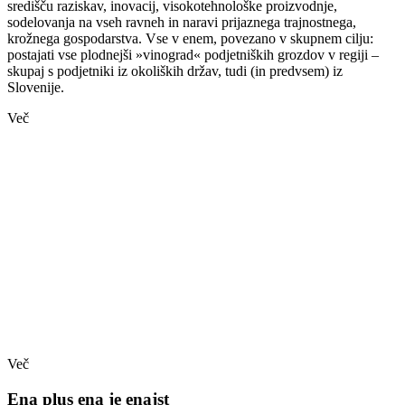
središču raziskav, inovacij, visokotehnološke proizvodnje,
sodelovanja na vseh ravneh in naravi prijaznega trajnostnega,
krožnega gospodarstva. Vse v enem, povezano v skupnem cilju:
postajati vse plodnejši »vinograd« podjetniških grozdov v regiji –
skupaj s podjetniki iz okoliških držav, tudi (in predvsem) iz
Slovenije.
Več
Več
Ena plus ena je enajst