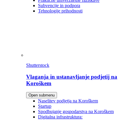
Praktične univerzitetne raziskave
Subvencije in podpora
Tehnologije prihodnosti
Shutterstock
Vlaganja in ustanavljanje podjetij na
Koroškem
Open submenu
Naselitev podjetja na Koroškem
Startup
Spodbujanje gospodarstva na Koroškem
Digitalna infrastruktura: