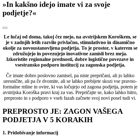
»In kakšno idejo imate vi za svoje
podjetje?«
Le lučaj od doma, takoj čez mejo, na avstrijskem Koroškem, se
je v zadnjih letih razvilo privlačno, stimulativno in dinamično
okolje za novoustanovljena podjetja. To je prostor, v katerem se
združujejo in povezujejo inovativne zamisli brez meja.
Izkoristite regionalne prednosti, dobre logistične povezave in
vsestransko podporo institucij za zagonska podjetja.
Če imate dobro poslovno zamisel, pa niste prepričani, ali jo lahko
uresničite, ali pa če dvomite, ali se lahko prebijete skozi vse pravno-
formalne mline in ovire, ki vas ločujejo od zagona podjetja, potem je
avstrijska Koroška pravi kraj za vas. Prepričajte se, kako lahko hitro,
preprosto in s podporo v vseh fazah začnete svoj novi posel tudi vi.
PREPROSTO JE: ZAGON VAŠEGA
PODJETJA V 5 KORAKIH
1. Pridobivanje informacij