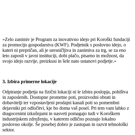
»Zelo zanimiv je Program za inovativno idejo pri Koroški fundaciji
za promocijo gospodarstva (KWF). Podjetnik s poslovno idejo, o
kateri ni prepričan, ali je uresničljiva in zanimiva za trg, se za eno
leto zaposli v javni instituciji, dobi plačo, pisarno in možnost, da
svojo idejo razvije, preizkusi in šele nato ustanovi podjetje.«
- Jernej Dvoršak, BABEG
3. Izbira primerne lokacije
Odpiranje podjetja na fizični lokaciji ni le izbira poslopja, pohištva
in zaposlenih. Dostopne prometne poti, proizvodni obrati in
dobavitelji ter vzpostavljeni prodajni kanali poti so pomembni
dejavniki pri odločitvi, kje bo doma vaš posel. Pri tem vam lahko z
dragocenimi izkušnjami in nasveti pomagajo tudi v Koroškem
industrijskem združenju, v katerem odlično poznajo lokalno
poslovno okolje. Še posebej dobro je zastopan in razvit tehnološki
sektor.