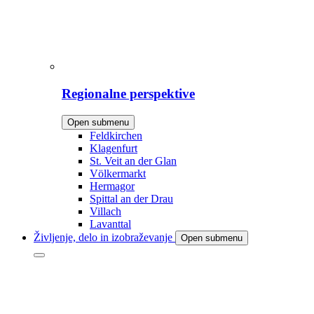
Regionalne perspektive
Open submenu
Feldkirchen
Klagenfurt
St. Veit an der Glan
Völkermarkt
Hermagor
Spittal an der Drau
Villach
Lavanttal
Življenje, delo in izobraževanje
Open submenu