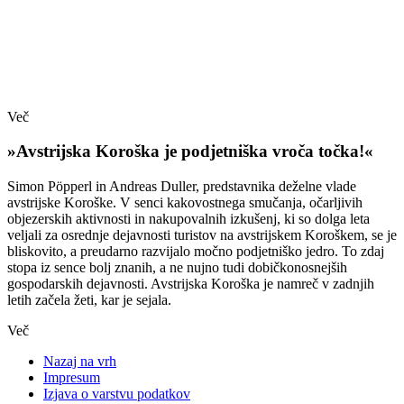
Več
»Avstrijska Koroška je podjetniška vroča točka!«
Simon Pöpperl in Andreas Duller, predstavnika deželne vlade
avstrijske Koroške. V senci kakovostnega smučanja, očarljivih
objezerskih aktivnosti in nakupovalnih izkušenj, ki so dolga leta
veljali za osrednje dejavnosti turistov na avstrijskem Koroškem, se je
bliskovito, a preudarno razvijalo močno podjetniško jedro. To zdaj
stopa iz sence bolj znanih, a ne nujno tudi dobičkonosnejših
gospodarskih dejavnosti. Avstrijska Koroška je namreč v zadnjih
letih začela žeti, kar je sejala.
Več
Nazaj na vrh
Impresum
Izjava o varstvu podatkov