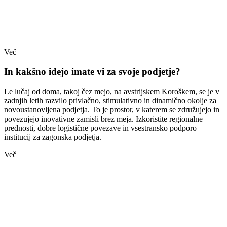
Več
In kakšno idejo imate vi za svoje podjetje?
Le lučaj od doma, takoj čez mejo, na avstrijskem Koroškem, se je v
zadnjih letih razvilo privlačno, stimulativno in dinamično okolje za
novoustanovljena podjetja. To je prostor, v katerem se združujejo in
povezujejo inovativne zamisli brez meja. Izkoristite regionalne
prednosti, dobre logistične povezave in vsestransko podporo
institucij za zagonska podjetja.
Več