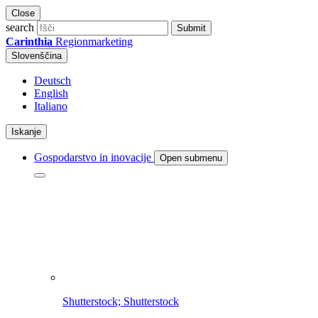
Close
search
Submit
Carinthia
Regionmarketing
Slovenščina
Deutsch
English
Italiano
Iskanje
Gospodarstvo in inovacije
Open submenu
Shutterstock; Shutterstock