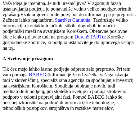
Vaša ideja je imenitna. Je tudi uresničljiva? V zgodnjih fazah
ustanavljanja podjetja je ponavadiše vedno veliko neodgovorjenih
vprašanj.Vsak odgovor pride prav, pot do informacij pa je preprosta.
Začnete lahko naplatformi
StartNet Carinthia
. Tazdružuje veliko
informacij o kontaktnih točkah, stikih, dogodkih in močni
podjetniški mreži na avstrijskem Koroškem. Obetavne poslovne
ideje lahko prijavite tudi na program
DurchSTARTer
Koroške
gospodarske zbornice, ki podpira ustanovitelje do njihovega vstopa
na trg.
2. Svetovanje prizagonu
Tik čez mejo lahko lastno podjetje odprete zelo preprosto. Pri tem
vam pomaga
BABEG
(informacije že od začetka vašega iskanja
tudi v slovenščini), specializirana agencija za spodbujanje investicij
na avstrijskem Koroškem. Spodbuja odpiranje novih, tudi
mednarodnih podjetij, jim strateško svetuje in ponuja strokovno
podporo v celotni pripravljalni fazi. Pomoč BABEG lahko še
posebej izkoristite na področjih informacijske tehnologije,
tehnoloških postopkov, strojništva in raziskav materialov.