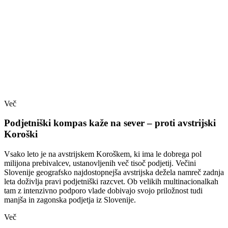
Več
Podjetniški kompas kaže na sever – proti avstrijski
Koroški
Vsako leto je na avstrijskem Koroškem, ki ima le dobrega pol
milijona prebivalcev, ustanovljenih več tisoč podjetij. Večini
Slovenije geografsko najdostopnejša avstrijska dežela namreč zadnja
leta doživlja pravi podjetniški razcvet. Ob velikih multinacionalkah
tam z intenzivno podporo vlade dobivajo svojo priložnost tudi
manjša in zagonska podjetja iz Slovenije.
Več