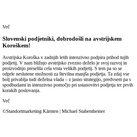
Več
Slovenski podjetniki, dobrodošli na avstrijskem
Koroškem!
Avstrijska Koroška v zadnjih letih intenzivno podpira prihod tujih
podjetij. V nam bližnjo avstrijsko zvezno deželo je svoj razvoj in
proizvodnjo preselila cela vrsta velikih podjetij. S tem pa so se
odprle neslutene možnosti za številna manjša podjetja. Ta zdaj vse
bolj privablja tudi deželna vlada – z jasno strategijo, predvsem pa s
spodbudami in intenzivno pomočjo pri ustanovitvi podjetja ter prvih
korakih poslovanja.
Več
©Standortmarketing Kärnten | Michael Stabentheiner