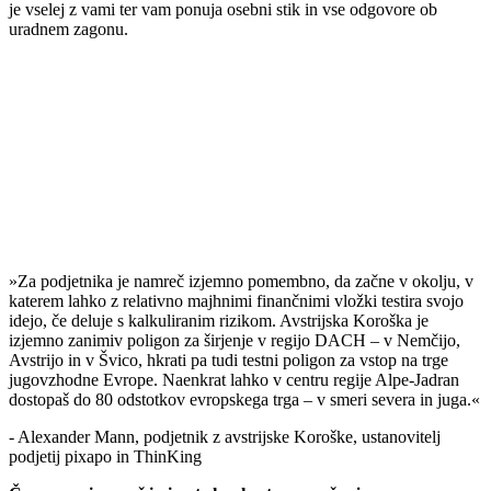
je vselej z vami ter vam ponuja osebni stik in vse odgovore ob
uradnem zagonu.
»Za podjetnika je namreč izjemno pomembno, da začne v okolju, v
katerem lahko z relativno majhnimi finančnimi vložki testira svojo
idejo, če deluje s kalkuliranim rizikom. Avstrijska Koroška je
izjemno zanimiv poligon za širjenje v regijo DACH – v Nemčijo,
Avstrijo in v Švico, hkrati pa tudi testni poligon za vstop na trge
jugovzhodne Evrope. Naenkrat lahko v centru regije Alpe-Jadran
dostopaš do 80 odstotkov evropskega trga – v smeri severa in juga.«
- Alexander Mann, podjetnik z avstrijske Koroške, ustanovitelj
podjetij pixapo in ThinKing