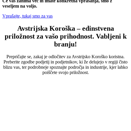
Če vas zanima več in imate konkretna vprašanja, smo z
veseljem na voljo.
Vprašajte, tukaj smo za vas
Avstrijska Koroška – edinstvena
priložnost za vašo prihodnost. Vabljeni k
branju!
Prepričajte se, zakaj je odločitev za Avstrijsko Koroško koristna.
Preberite zgodbe podjetij in podjetnikov, ki že delujejo v regiji čisto
blizu vas, ter podrobneje spoznajte področja in industrije, kjer lahko
poiščete svojo priložnost.