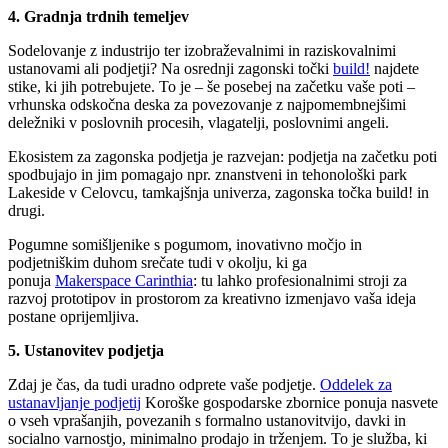
4. Gradnja trdnih temeljev
Sodelovanje z industrijo ter izobraževalnimi in raziskovalnimi
ustanovami ali podjetji? Na osrednji zagonski točki
build!
najdete
stike, ki jih potrebujete. To je – še posebej na začetku vaše poti –
vrhunska odskočna deska za povezovanje z najpomembnejšimi
deležniki v poslovnih procesih, vlagatelji, poslovnimi angeli.
Ekosistem za zagonska podjetja je razvejan: podjetja na začetku poti
spodbujajo in jim pomagajo npr. znanstveni in tehonološki park
Lakeside v Celovcu, tamkajšnja univerza, zagonska točka build! in
drugi.
Pogumne somišljenike s pogumom, inovativno močjo in
podjetniškim duhom srečate tudi v okolju, ki ga
ponuja
Makerspace Carinthia
: tu lahko profesionalnimi stroji za
razvoj prototipov in prostorom za kreativno izmenjavo vaša ideja
postane oprijemljiva.
5. Ustanovitev podjetja
Zdaj je čas, da tudi uradno odprete vaše podjetje.
Oddelek za
ustanavljanje podjetij
Koroške gospodarske zbornice ponuja nasvete
o vseh vprašanjih, povezanih s formalno ustanovitvijo, davki in
socialno varnostjo, minimalno prodajo in trženjem. To je služba, ki