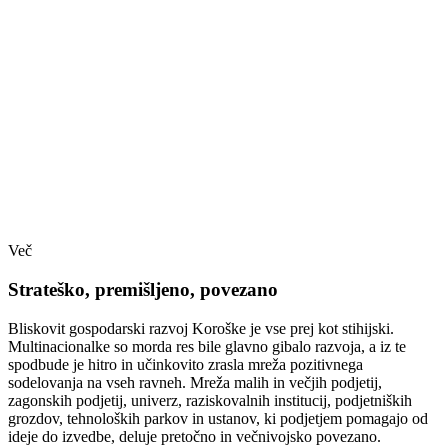
Več
Strateško, premišljeno, povezano
Bliskovit gospodarski razvoj Koroške je vse prej kot stihijski.
Multinacionalke so morda res bile glavno gibalo razvoja, a iz te
spodbude je hitro in učinkovito zrasla mreža pozitivnega
sodelovanja na vseh ravneh. Mreža malih in večjih podjetij,
zagonskih podjetij, univerz, raziskovalnih institucij, podjetniških
grozdov, tehnoloških parkov in ustanov, ki podjetjem pomagajo od
ideje do izvedbe, deluje pretočno in večnivojsko povezano.