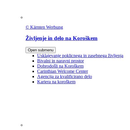
© Kärnten Werbung
Življenje in delo na Koroškem
Open submenu
Usklajevanje poklicnega in zasebnega življenja
Bivalni in naravni prostor
Dobrodošli na Koroškem
Carinthian Welcome Center
Agencija za kvalificirano delo
Kariera na koroškem