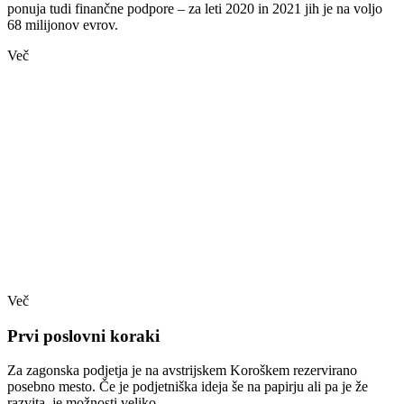
ponuja tudi finančne podpore – za leti 2020 in 2021 jih je na voljo
68 milijonov evrov.
Več
Več
Prvi poslovni koraki
Za zagonska podjetja je na avstrijskem Koroškem rezervirano
posebno mesto. Če je podjetniška ideja še na papirju ali pa je že
razvita, je možnosti veliko.