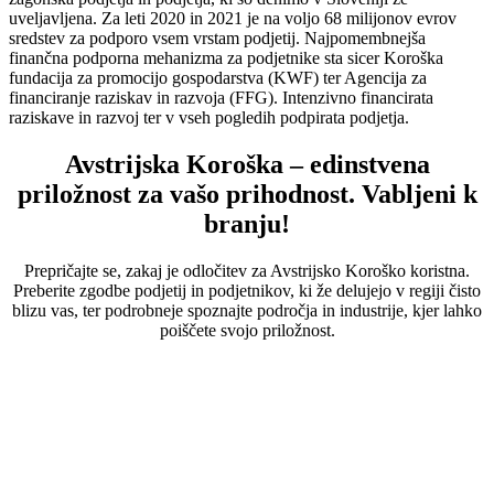
uveljavljena. Za leti 2020 in 2021 je na voljo 68 milijonov evrov
sredstev za podporo vsem vrstam podjetij. Najpomembnejša
finančna podporna mehanizma za podjetnike sta sicer Koroška
fundacija za promocijo gospodarstva (KWF) ter Agencija za
financiranje raziskav in razvoja (FFG). Intenzivno financirata
raziskave in razvoj ter v vseh pogledih podpirata podjetja.
Avstrijska Koroška – edinstvena
priložnost za vašo prihodnost. Vabljeni k
branju!
Prepričajte se, zakaj je odločitev za Avstrijsko Koroško koristna.
Preberite zgodbe podjetij in podjetnikov, ki že delujejo v regiji čisto
blizu vas, ter podrobneje spoznajte področja in industrije, kjer lahko
poiščete svojo priložnost.