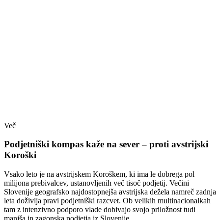
Več
Podjetniški kompas kaže na sever – proti avstrijski
Koroški
Vsako leto je na avstrijskem Koroškem, ki ima le dobrega pol
milijona prebivalcev, ustanovljenih več tisoč podjetij. Večini
Slovenije geografsko najdostopnejša avstrijska dežela namreč zadnja
leta doživlja pravi podjetniški razcvet. Ob velikih multinacionalkah
tam z intenzivno podporo vlade dobivajo svojo priložnost tudi
manjša in zagonska podjetja iz Slovenije.