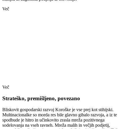
Več
Več
Strateško, premišljeno, povezano
Bliskovit gospodarski razvoj Koroške je vse prej kot stihijski.
Multinacionalke so morda res bile glavno gibalo razvoja, a iz te
spodbude je hitro in učinkovito zrasla mreža pozitivnega
sodelovanja na vseh ravneh. Mreža malih in večjih podjetij,