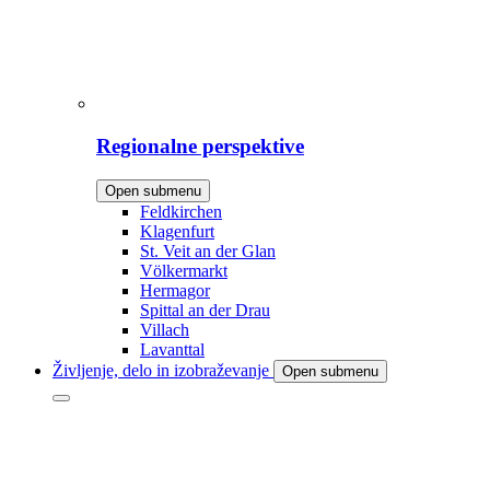
Regionalne perspektive
Open submenu
Feldkirchen
Klagenfurt
St. Veit an der Glan
Völkermarkt
Hermagor
Spittal an der Drau
Villach
Lavanttal
Življenje, delo in izobraževanje
Open submenu