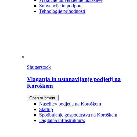
Praktične univerzitetne raziskave
Subvencije in podpora
Tehnologije prihodnosti
Shutterstock
Vlaganja in ustanavljanje podjetij na
Koroškem
Open submenu
Naselitev podjetja na Koroškem
Startup
Spodbujanje gospodarstva na Koroškem
Digitalna infrastruktura: