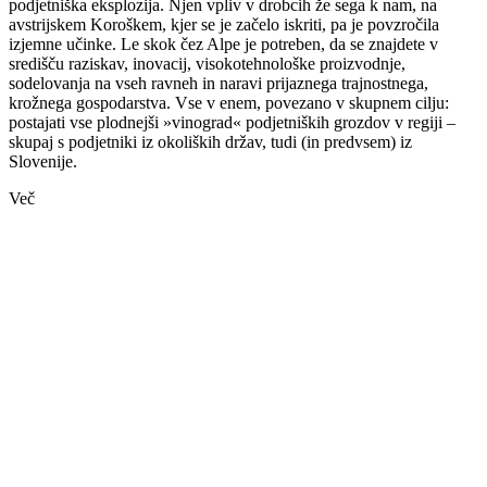
podjetniška eksplozija. Njen vpliv v drobcih že sega k nam, na
avstrijskem Koroškem, kjer se je začelo iskriti, pa je povzročila
izjemne učinke. Le skok čez Alpe je potreben, da se znajdete v
središču raziskav, inovacij, visokotehnološke proizvodnje,
sodelovanja na vseh ravneh in naravi prijaznega trajnostnega,
krožnega gospodarstva. Vse v enem, povezano v skupnem cilju:
postajati vse plodnejši »vinograd« podjetniških grozdov v regiji –
skupaj s podjetniki iz okoliških držav, tudi (in predvsem) iz
Slovenije.
Več