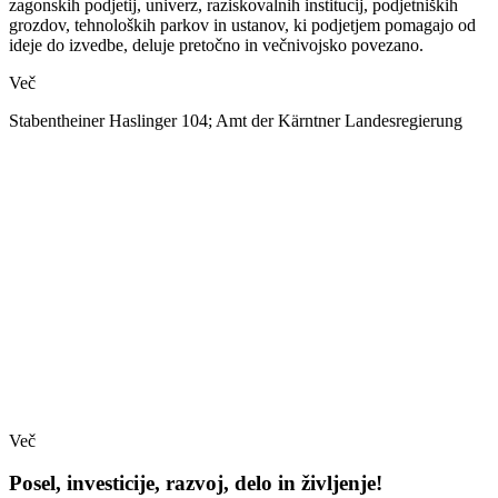
zagonskih podjetij, univerz, raziskovalnih institucij, podjetniških
grozdov, tehnoloških parkov in ustanov, ki podjetjem pomagajo od
ideje do izvedbe, deluje pretočno in večnivojsko povezano.
Več
Stabentheiner Haslinger 104; Amt der Kärntner Landesregierung
Več
Posel, investicije, razvoj, delo in življenje!