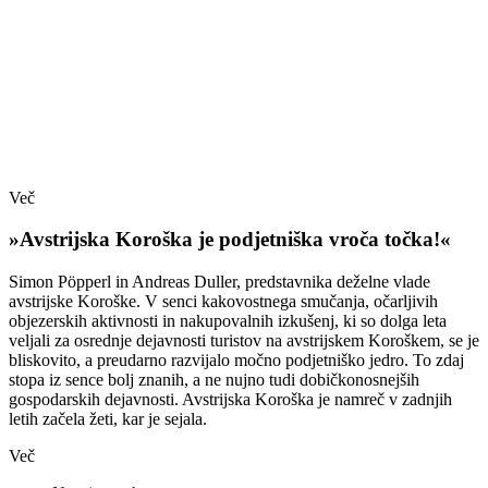
Več
»Avstrijska Koroška je podjetniška vroča točka!«
Simon Pöpperl in Andreas Duller, predstavnika deželne vlade
avstrijske Koroške. V senci kakovostnega smučanja, očarljivih
objezerskih aktivnosti in nakupovalnih izkušenj, ki so dolga leta
veljali za osrednje dejavnosti turistov na avstrijskem Koroškem, se je
bliskovito, a preudarno razvijalo močno podjetniško jedro. To zdaj
stopa iz sence bolj znanih, a ne nujno tudi dobičkonosnejših
gospodarskih dejavnosti. Avstrijska Koroška je namreč v zadnjih
letih začela žeti, kar je sejala.
Več