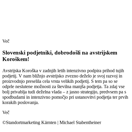
Več
Slovenski podjetniki, dobrodošli na avstrijskem
Koroškem!
Avstrijska Koroška v zadnjih letih intenzivno podpira prihod tujih
podjetij. V nam bližnjo avstrijsko zvezno deželo je svoj razvoj in
proizvodnjo preselila cela vrsta velikih podjetij. S tem pa so se
odprle neslutene možnosti za številna manjša podjetja. Ta zdaj vse
bolj privablja tudi deželna vlada – z jasno strategijo, predvsem pa s
spodbudami in intenzivno pomočjo pri ustanovitvi podjetja ter prvih
korakih poslovanja.
Več
©Standortmarketing Kärnten | Michael Stabentheiner