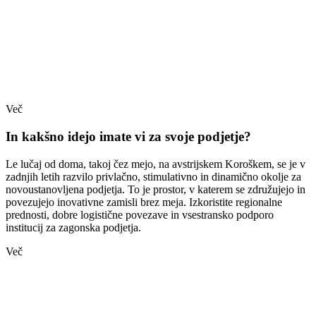
Več
In kakšno idejo imate vi za svoje podjetje?
Le lučaj od doma, takoj čez mejo, na avstrijskem Koroškem, se je v
zadnjih letih razvilo privlačno, stimulativno in dinamično okolje za
novoustanovljena podjetja. To je prostor, v katerem se združujejo in
povezujejo inovativne zamisli brez meja. Izkoristite regionalne
prednosti, dobre logistične povezave in vsestransko podporo
institucij za zagonska podjetja.
Več