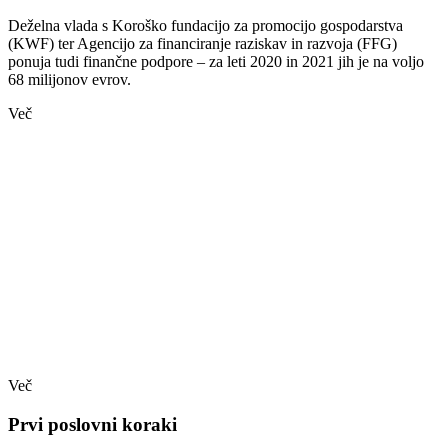
Deželna vlada s Koroško fundacijo za promocijo gospodarstva
(KWF) ter Agencijo za financiranje raziskav in razvoja (FFG)
ponuja tudi finančne podpore – za leti 2020 in 2021 jih je na voljo
68 milijonov evrov.
Več
Več
Prvi poslovni koraki