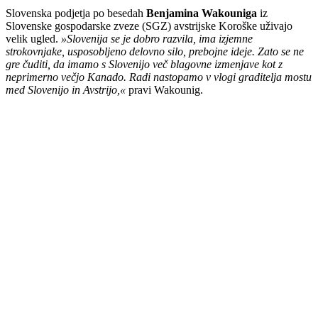
Slovenska podjetja po besedah
Benjamina Wakouniga
iz
Slovenske gospodarske zveze (SGZ) avstrijske Koroške uživajo
velik ugled.
»Slovenija se je dobro razvila, ima izjemne
strokovnjake, usposobljeno delovno silo, prebojne ideje. Zato se ne
gre čuditi, da imamo s Slovenijo več blagovne izmenjave kot z
neprimerno večjo Kanado. Radi nastopamo v vlogi graditelja mostu
med Slovenijo in Avstrijo,«
pravi Wakounig.