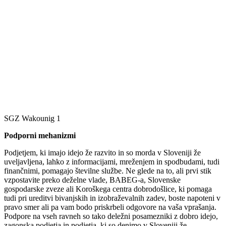
SGZ Wakounig 1
Podporni mehanizmi
Podjetjem, ki imajo idejo že razvito in so morda v Sloveniji že
uveljavljena, lahko z informacijami, mreženjem in spodbudami, tudi
finančnimi, pomagajo številne službe. Ne glede na to, ali prvi stik
vzpostavite preko deželne vlade, BABEG-a, Slovenske
gospodarske zveze ali Koroškega centra dobrodošlice, ki pomaga
tudi pri ureditvi bivanjskih in izobraževalnih zadev, boste napoteni v
pravo smer ali pa vam bodo priskrbeli odgovore na vaša vprašanja.
Podpore na vseh ravneh so tako deležni posamezniki z dobro idejo,
zagonska podjetja in podjetja, ki so denimo v Sloveniji že