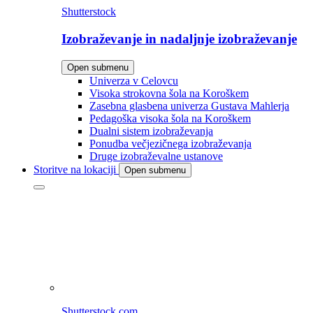
Shutterstock
Izobraževanje in nadaljnje izobraževanje
Open submenu
Univerza v Celovcu
Visoka strokovna šola na Koroškem
Zasebna glasbena univerza Gustava Mahlerja
Pedagoška visoka šola na Koroškem
Dualni sistem izobraževanja
Ponudba večjezičnega izobraževanja
Druge izobraževalne ustanove
Storitve na lokaciji
Open submenu
Shutterstock.com