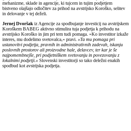
mehanizme, sklade in agencije, ki tujcem in tujim podjetjem
bistveno olajšajo odločitev za prihod na avstrijsko Koroško, selitev
in delovanje v tej deželi.
Jernej Dvoršak
iz Agencije za spodbujanje investicij na avstrijskem
Koroškem BABEG aktivno stimulira tuja podjetja k prihodu na
avstrijsko Koroško in jim pri tem tudi pomaga. »Ko investitor izkaže
interes, mu dodelimo svetovalca,« pravi.
»Ta mu pomaga pri
ustanovitvi podjetja, pravnih in administrativnih zadevah, iskanju
poslovnih prostorov ali proizvodne hale, delavcev, ter kar je še
najpomembnejše, pri podjetniškem svetovanju in povezovanju z
lokalnimi podjetji.«
Slovenski investitorji so tako deležni enakih
spodbud kot avstrijska podjetja.