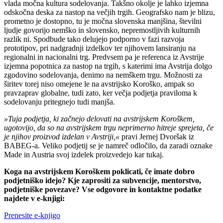
vlada močna kultura sodelovanja. Takšno okolje je lahko izjemna
odskočna deska za nastop na večjih trgih. Geografsko nam je blizu,
prometno je dostopno, tu je močna slovenska manjšina, številni
ljudje govorijo nemško in slovensko, nepremostljivih kulturnih
razlik ni. Spodbude tako delujejo podporno v fazi razvoja
prototipov, pri nadgradnji izdelkov ter njihovem lansiranju na
regionalni in nacionalni trg. Predvsem pa je referenca iz Avstrije
izjemna popotnica za nastop na trgih, s katerimi ima Avstrija dolgo
zgodovino sodelovanja, denimo na nemškem trgu. Možnosti za
širitev torej niso omejene le na avstrijsko Koroško, ampak so
pravzaprav globalne, tudi zato, ker večja podjetja praviloma k
sodelovanju pritegnejo tudi manjša.
»Tuja podjetja, ki začnejo delovati na avstrijskem Koroškem,
ugotovijo, da so na avstrijskem trgu neprimerno hitreje sprejeta, če
je njihov proizvod izdelan v Avstriji,«
pravi Jernej Dvoršak iz
BABEG-a. Veliko podjetij se je namreč odločilo, da zaradi oznake
Made in Austria svoj izdelek proizvedejo kar tukaj.
Koga na avstrijskem Koroškem poklicati, če imate dobro
podjetniško idejo? Kje zaprositi za subvencije, mentorstvo,
podjetniške povezave? Vse odgovore in kontaktne podatke
najdete v e-knjigi:
Prenesite e-knjigo