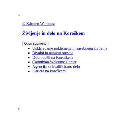
© Kärnten Werbung
Življenje in delo na Koroškem
Open submenu
Usklajevanje poklicnega in zasebnega življenja
Bivalni in naravni prostor
Dobrodošli na Koroškem
Carinthian Welcome Center
Agencija za kvalificirano delo
Kariera na koroškem