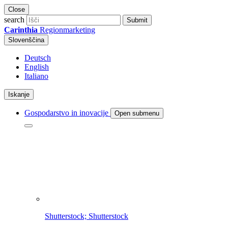
Close
search
Submit
Carinthia
Regionmarketing
Slovenščina
Deutsch
English
Italiano
Iskanje
Gospodarstvo in inovacije
Open submenu
Shutterstock; Shutterstock