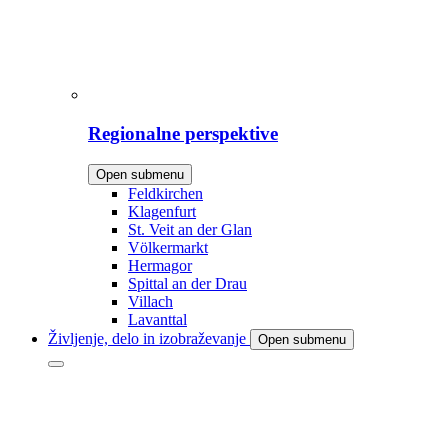
Regionalne perspektive
Open submenu
Feldkirchen
Klagenfurt
St. Veit an der Glan
Völkermarkt
Hermagor
Spittal an der Drau
Villach
Lavanttal
Življenje, delo in izobraževanje
Open submenu