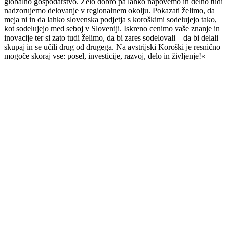
globalno gospodarstvo. Zelo dobro pa lahko napovemo in delno tudi
nadzorujemo delovanje v regionalnem okolju. Pokazati želimo, da
meja ni in da lahko slovenska podjetja s koroškimi sodelujejo tako,
kot sodelujejo med seboj v Sloveniji. Iskreno cenimo vaše znanje in
inovacije ter si zato tudi želimo, da bi zares sodelovali – da bi delali
skupaj in se učili drug od drugega. Na avstrijski Koroški je resnično
mogoče skoraj vse: posel, investicije, razvoj, delo in življenje!«