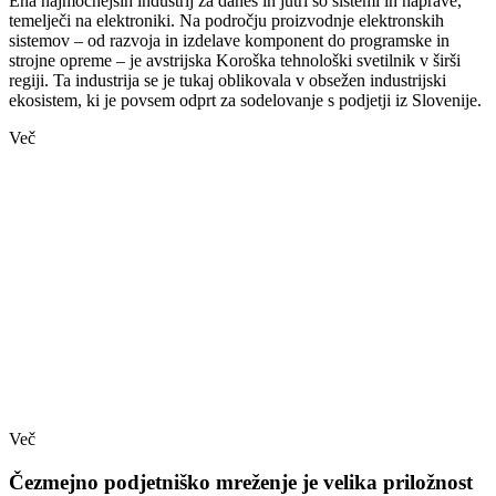
Ena najmočnejših industrij za danes in jutri so sistemi in naprave,
temelječi na elektroniki. Na področju proizvodnje elektronskih
sistemov – od razvoja in izdelave komponent do programske in
strojne opreme – je avstrijska Koroška tehnološki svetilnik v širši
regiji. Ta industrija se je tukaj oblikovala v obsežen industrijski
ekosistem, ki je povsem odprt za sodelovanje s podjetji iz Slovenije.
Več
Več
Čezmejno podjetniško mreženje je velika priložnost