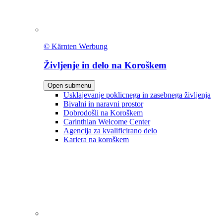
© Kärnten Werbung
Življenje in delo na Koroškem
Open submenu
Usklajevanje poklicnega in zasebnega življenja
Bivalni in naravni prostor
Dobrodošli na Koroškem
Carinthian Welcome Center
Agencija za kvalificirano delo
Kariera na koroškem