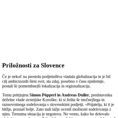
Priložnosti za Slovence
Če je nekoč na prestolu podjetništva vladala globalizacija in je bil
cilj ambicioznih širni svet, sta zdaj, posebno v času epidemije,
postali še pomembnejši lokalizacija in regionalizacija.
Temu pritrjujeta
Simon Pöpperl in Andreas Duller
, predstavnika
deželne vlade avstrijske Koroške, ki si želita še močnejšega in
raznovrstnega sodelovanja s slovenskimi podjetji. »Prijatelja, ki ti je
bližje, poznaš bolje. Zato tudi lažje oceniš možnosti sodelovanja z
njim. Trenutna situacija je negotova. Ne vemo, kako bo delovalo