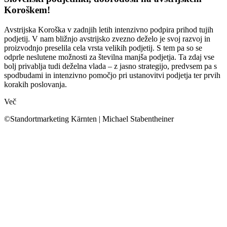
Koroškem!
Avstrijska Koroška v zadnjih letih intenzivno podpira prihod tujih
podjetij. V nam bližnjo avstrijsko zvezno deželo je svoj razvoj in
proizvodnjo preselila cela vrsta velikih podjetij. S tem pa so se
odprle neslutene možnosti za številna manjša podjetja. Ta zdaj vse
bolj privablja tudi deželna vlada – z jasno strategijo, predvsem pa s
spodbudami in intenzivno pomočjo pri ustanovitvi podjetja ter prvih
korakih poslovanja.
Več
©Standortmarketing Kärnten | Michael Stabentheiner