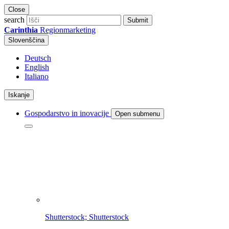
Close
search
Submit
Carinthia
Regionmarketing
Slovenščina
Deutsch
English
Italiano
Iskanje
Gospodarstvo in inovacije
Open submenu
Shutterstock; Shutterstock