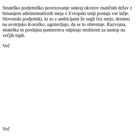
Strateško podjetniško povezovanje onkraj okvirov matičnih držav z
brisanjem administrativnih meja v Evropski uniji postaja vse lažje.
Slovenski podjetniki, ki so z ambicijami že segli čez mejo, denimo
na avstrijsko Koroško, ugotavljajo, da se to obrestuje. Razvojna,
strateška in prodajna partnerstva odpirajo možnosti za nastop na
večjih trgih.
Več
Več