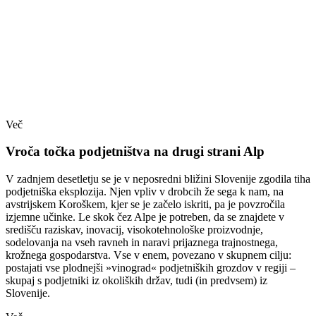
Več
Vroča točka podjetništva na drugi strani Alp
V zadnjem desetletju se je v neposredni bližini Slovenije zgodila tiha
podjetniška eksplozija. Njen vpliv v drobcih že sega k nam, na
avstrijskem Koroškem, kjer se je začelo iskriti, pa je povzročila
izjemne učinke. Le skok čez Alpe je potreben, da se znajdete v
središču raziskav, inovacij, visokotehnološke proizvodnje,
sodelovanja na vseh ravneh in naravi prijaznega trajnostnega,
krožnega gospodarstva. Vse v enem, povezano v skupnem cilju:
postajati vse plodnejši »vinograd« podjetniških grozdov v regiji –
skupaj s podjetniki iz okoliških držav, tudi (in predvsem) iz
Slovenije.