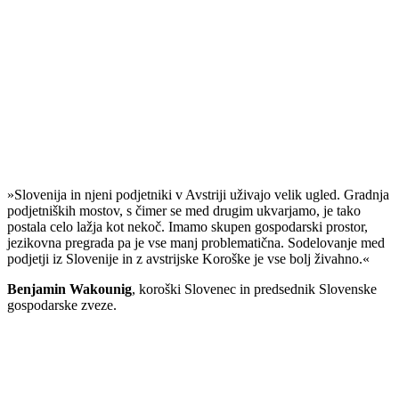
»Slovenija in njeni podjetniki v Avstriji uživajo velik ugled. Gradnja
podjetniških mostov, s čimer se med drugim ukvarjamo, je tako
postala celo lažja kot nekoč. Imamo skupen gospodarski prostor,
jezikovna pregrada pa je vse manj problematična. Sodelovanje med
podjetji iz Slovenije in z avstrijske Koroške je vse bolj živahno.«
Benjamin Wakounig
, koroški Slovenec in predsednik Slovenske
gospodarske zveze.