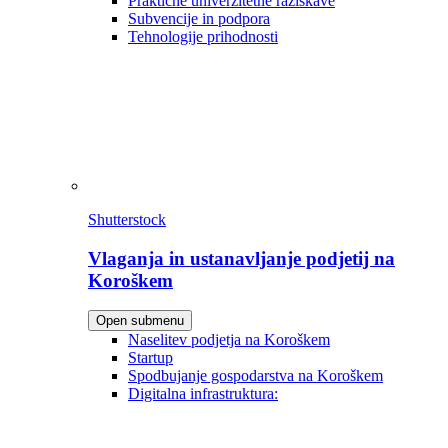
Praktične univerzitetne raziskave
Subvencije in podpora
Tehnologije prihodnosti
Shutterstock
Vlaganja in ustanavljanje podjetij na
Koroškem
Open submenu
Naselitev podjetja na Koroškem
Startup
Spodbujanje gospodarstva na Koroškem
Digitalna infrastruktura: