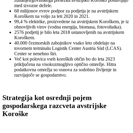
zunanjetrgovinskega presežka avstrijsko Koroško postavljajo
med izvozne dežele.
68 milijonov evrov podpor za podjetja je na avstrijskem
Koroškem na voljo za leti 2020 in 2021.
99,4 % elektrike, proizvedene na avstrijskem Koroškem, je iz
obnovljivih virov (vodna energija, biomasa, fotovoltaika).
2576 podjetij je bilo leta 2018 ustanovljenih na avstrijskem
Koroškem.
40.000 čezmorskih zabojnikov vsako leto obdelajo na
tovornem terminalu Logistik Center Austria Süd (LCAS).
Center se nenehno širi.
Več kot polovica vseh koroških občin bo do leta 2023
priključena na visokozmogljivo optično omrežje. Hitra
podatkovna omrežja so osnova za sodobno življenje in
razvijajoče se gospodarstvo.
Strategija kot osrednji pojem
gospodarskega razcveta avstrijske
Koroške