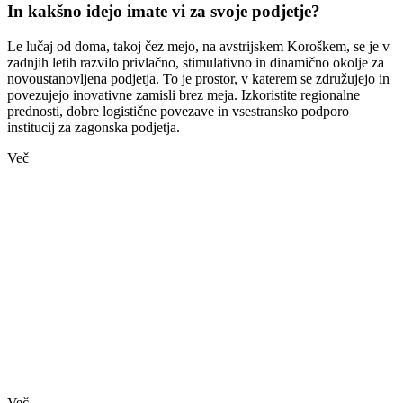
In kakšno idejo imate vi za svoje podjetje?
Le lučaj od doma, takoj čez mejo, na avstrijskem Koroškem, se je v
zadnjih letih razvilo privlačno, stimulativno in dinamično okolje za
novoustanovljena podjetja. To je prostor, v katerem se združujejo in
povezujejo inovativne zamisli brez meja. Izkoristite regionalne
prednosti, dobre logistične povezave in vsestransko podporo
institucij za zagonska podjetja.
Več
Več