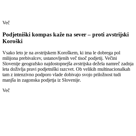
Več
Podjetniški kompas kaže na sever – proti avstrijski
Koroški
Vsako leto je na avstrijskem Koroškem, ki ima le dobrega pol
milijona prebivalcev, ustanovljenih več tisoč podjetij. Večini
Slovenije geografsko najdostopnejša avstrijska dežela namreč zadnja
leta doživlja pravi podjetniški razcvet. Ob velikih multinacionalkah
tam z intenzivno podporo vlade dobivajo svojo priložnost tudi
manjša in zagonska podjetja iz Slovenije.
Več