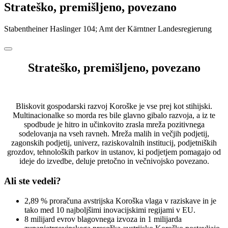
Strateško, premišljeno, povezano
Stabentheiner Haslinger 104; Amt der Kärntner Landesregierung
Strateško, premišljeno, povezano
Bliskovit gospodarski razvoj Koroške je vse prej kot stihijski.
Multinacionalke so morda res bile glavno gibalo razvoja, a iz te
spodbude je hitro in učinkovito zrasla mreža pozitivnega
sodelovanja na vseh ravneh. Mreža malih in večjih podjetij,
zagonskih podjetij, univerz, raziskovalnih institucij, podjetniških
grozdov, tehnoloških parkov in ustanov, ki podjetjem pomagajo od
ideje do izvedbe, deluje pretočno in večnivojsko povezano.
Ali ste vedeli?
2,89 % proračuna avstrijska Koroška vlaga v raziskave in je
tako med 10 najboljšimi inovacijskimi regijami v EU.
8 milijard evrov blagovnega izvoza in 1 milijarda