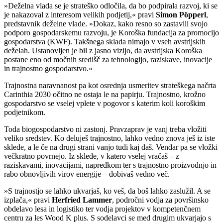
»Deželna vlada se je strateško odločila, da bo podpirala razvoj, ki se
je nakazoval z interesom velikih podjetij,« pravi
Simon Pöpperl
,
predstavnik deželne vlade. »Dokaz, kako resno so zastavili svojo
podporo gospodarskemu razvoju, je Koroška fundacija za promocijo
gospodarstva (KWF). Takšnega sklada nimajo v vseh avstrijskih
deželah. Ustanovljen je bil z jasno vizijo, da avstrijska Koroška
postane eno od močnih središč za tehnologijo, raziskave, inovacije
in trajnostno gospodarstvo.«
Trajnostna naravnanost pa kot osrednja usmeritev strateškega načrta
Carinthia 2030 očitno ne ostaja le na papirju. Trajnostno, krožno
gospodarstvo se vselej vplete v pogovor s katerim koli koroškim
podjetnikom.
Toda biogospodarstvo ni zastonj. Pravzaprav je vanj treba vložiti
veliko sredstev. Ko deluješ trajnostno, lahko vedno znova ješ iz iste
sklede, a le če na drugi strani vanjo tudi kaj daš. Vendar pa se vložki
večkratno povrnejo. Iz sklede, v katero vselej vračaš – z
raziskavami, inovacijami, napredkom ter s trajnostno proizvodnjo in
rabo obnovljivih virov energije – dobivaš vedno več.
»S trajnostjo se lahko ukvarjaš, ko veš, da boš lahko zaslužil. A se
izplača,« pravi
Herfried Lammer
, področni vodja za površinsko
obdelavo lesa in logistiko ter vodja projektov v kompetenčnem
centru za les Wood K plus. S sodelavci se med drugim ukvarjajo s