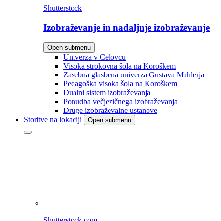
Shutterstock
Izobraževanje in nadaljnje izobraževanje
Open submenu
Univerza v Celovcu
Visoka strokovna šola na Koroškem
Zasebna glasbena univerza Gustava Mahlerja
Pedagoška visoka šola na Koroškem
Dualni sistem izobraževanja
Ponudba večjezičnega izobraževanja
Druge izobraževalne ustanove
Storitve na lokaciji
Open submenu
Shutterstock.com