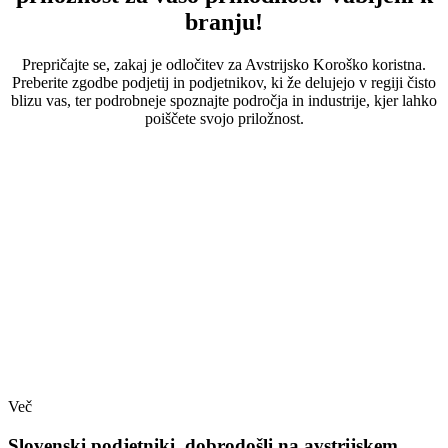
branju!
Prepričajte se, zakaj je odločitev za Avstrijsko Koroško koristna.
Preberite zgodbe podjetij in podjetnikov, ki že delujejo v regiji čisto
blizu vas, ter podrobneje spoznajte področja in industrije, kjer lahko
poiščete svojo priložnost.
Več
Slovenski podjetniki, dobrodošli na avstrijskem