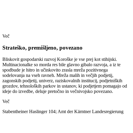
Več
Strateško, premišljeno, povezano
Bliskovit gospodarski razvoj Koroške je vse prej kot stihijski.
Multinacionalke so morda res bile glavno gibalo razvoja, a iz te
spodbude je hitro in učinkovito zrasla mreža pozitivnega
sodelovanja na vseh ravneh. Mreža malih in večjih podjetij,
zagonskih podjetij, univerz, raziskovalnih institucij, podjetniških
grozdov, tehnoloških parkov in ustanov, ki podjetjem pomagajo od
ideje do izvedbe, deluje pretočno in večnivojsko povezano.
Več
Stabentheiner Haslinger 104; Amt der Kärntner Landesregierung