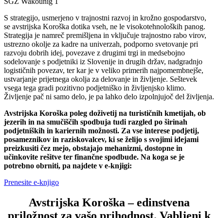
SGZ Wakounig 1
S strategijo, usmerjeno v trajnostni razvoj in krožno gospodarstvo,
se avstrijska Koroška dotika vseh, ne le visokotehnoloških panog.
Strategija je namreč premišljena in vključuje trajnostno rabo virov,
ustrezno okolje za kadre na univerzah, podporno svetovanje pri
razvoju dobrih idej, povezave z drugimi trgi in medsebojno
sodelovanje s podjetniki iz Slovenije in drugih držav, nadgradnjo
logističnih povezav, ter kar je v veliko primerih najpomembnejše,
ustvarjanje prijetnega okolja za delovanje in življenje. Seštevek
vsega tega gradi pozitivno podjetniško in življenjsko klimo.
Življenje pač ni samo delo, je pa lahko delo izpolnjujoč del življenja.
Avstrijska Koroška poleg doživetij na turističnih kmetijah, ob
jezerih in na smučiščih spodbuja tudi razgled po širinah
podjetniških in kariernih možnosti. Za vse interese podjetij,
posameznikov in raziskovalcev, ki se želijo s svojimi idejami
preizkusiti čez mejo, obstajajo mehanizmi, dostopne in
učinkovite rešitve ter finančne spodbude. Na koga se je
potrebno obrniti, pa najdete v e-knjigi:
Prenesite e-knjigo
Avstrijska Koroška – edinstvena
priložnost za vašo prihodnost. Vabljeni k