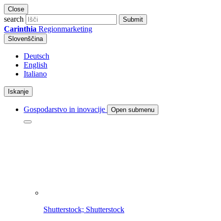
Close
search
Submit
Carinthia
Regionmarketing
Slovenščina
Deutsch
English
Italiano
Iskanje
Gospodarstvo in inovacije
Open submenu
Shutterstock; Shutterstock