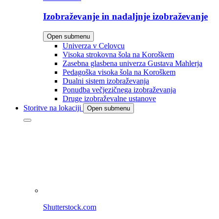
Izobraževanje in nadaljnje izobraževanje
Open submenu
Univerza v Celovcu
Visoka strokovna šola na Koroškem
Zasebna glasbena univerza Gustava Mahlerja
Pedagoška visoka šola na Koroškem
Dualni sistem izobraževanja
Ponudba večjezičnega izobraževanja
Druge izobraževalne ustanove
Storitve na lokaciji
Open submenu
Shutterstock.com