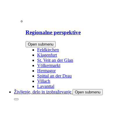
Regionalne perspektive
Open submenu
Feldkirchen
Klagenfurt
St. Veit an der Glan
Völkermarkt
Hermagor
Spittal an der Drau
Villach
Lavanttal
Življenje, delo in izobraževanje
Open submenu