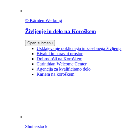
© Kärnten Werbung
Življenje in delo na Koroškem
Open submenu
Usklajevanje poklicnega in zasebnega življenja
Bivalni in naravni prostor
Dobrodošli na Koroškem
Carinthian Welcome Center
Agencija za kvalificirano delo
Kariera na koroškem
Shutterstock