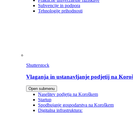
Praktične univerzitetne raziskave
Subvencije in podpora
Tehnologije prihodnosti
Shutterstock
Vlaganja in ustanavljanje podjetij na Kor
Open submenu
Naselitev podjetja na Koroškem
Startup
Spodbujanje gospodarstva na Koroškem
Digitalna infrastruktura: