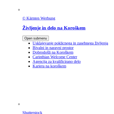
© Kärnten Werbung
Življenje in delo na Koroškem
Open submenu
Usklajevanje poklicnega in zasebnega življenja
Bivalni in naravni prostor
Dobrodošli na Koroškem
Carinthian Welcome Center
Agencija za kvalificirano delo
Kariera na koroškem
Shutterstock