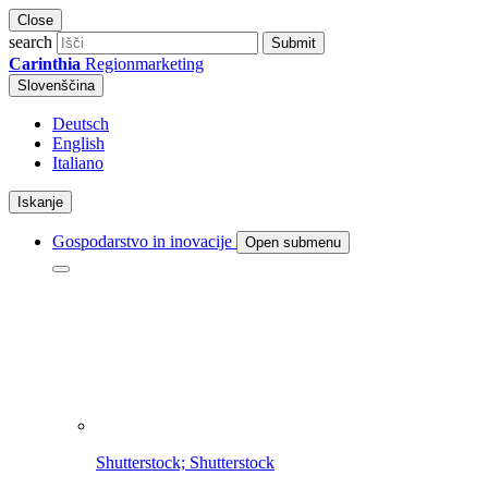
Close
search
Submit
Carinthia
Regionmarketing
Slovenščina
Deutsch
English
Italiano
Iskanje
Gospodarstvo in inovacije
Open submenu
Shutterstock; Shutterstock