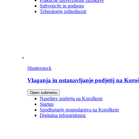
Praktične univerzitetne raziskave
Subvencije in podpora
Tehnologije prihodnosti
Shutterstock
Vlaganja in ustanavljanje podjetij na Kor
Open submenu
Naselitev podjetja na Koroškem
Startup
Spodbujanje gospodarstva na Koroškem
Digitalna infrastruktura: