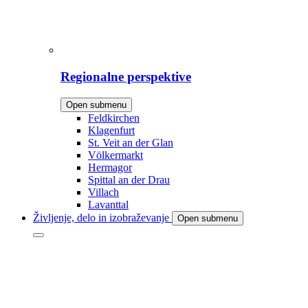
Regionalne perspektive
Open submenu
Feldkirchen
Klagenfurt
St. Veit an der Glan
Völkermarkt
Hermagor
Spittal an der Drau
Villach
Lavanttal
Življenje, delo in izobraževanje
Open submenu