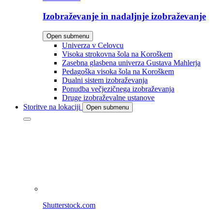
Izobraževanje in nadaljnje izobraževanje
Open submenu
Univerza v Celovcu
Visoka strokovna šola na Koroškem
Zasebna glasbena univerza Gustava Mahlerja
Pedagoška visoka šola na Koroškem
Dualni sistem izobraževanja
Ponudba večjezičnega izobraževanja
Druge izobraževalne ustanove
Storitve na lokaciji
Open submenu
Shutterstock.com