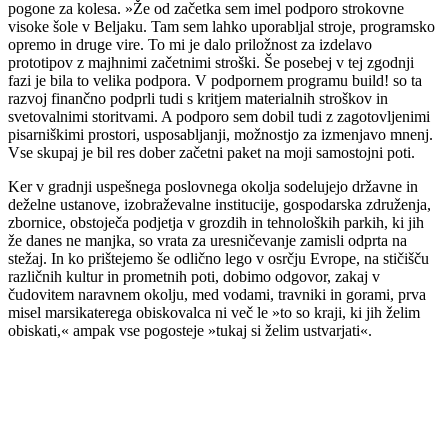
pogone za kolesa. »Že od začetka sem imel podporo strokovne
visoke šole v Beljaku. Tam sem lahko uporabljal stroje, programsko
opremo in druge vire. To mi je dalo priložnost za izdelavo
prototipov z majhnimi začetnimi stroški. Še posebej v tej zgodnji
fazi je bila to velika podpora. V podpornem programu build! so ta
razvoj finančno podprli tudi s kritjem materialnih stroškov in
svetovalnimi storitvami. A podporo sem dobil tudi z zagotovljenimi
pisarniškimi prostori, usposabljanji, možnostjo za izmenjavo mnenj.
Vse skupaj je bil res dober začetni paket na moji samostojni poti.
Ker v gradnji uspešnega poslovnega okolja sodelujejo državne in
deželne ustanove, izobraževalne institucije, gospodarska združenja,
zbornice, obstoječa podjetja v grozdih in tehnoloških parkih, ki jih
že danes ne manjka, so vrata za uresničevanje zamisli odprta na
stežaj. In ko prištejemo še odlično lego v osrčju Evrope, na stičišču
različnih kultur in prometnih poti, dobimo odgovor, zakaj v
čudovitem naravnem okolju, med vodami, travniki in gorami, prva
misel marsikaterega obiskovalca ni več le »to so kraji, ki jih želim
obiskati,« ampak vse pogosteje »tukaj si želim ustvarjati«.