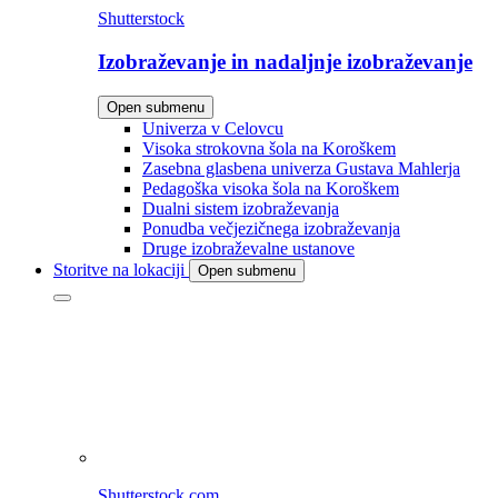
Shutterstock
Izobraževanje in nadaljnje izobraževanje
Open submenu
Univerza v Celovcu
Visoka strokovna šola na Koroškem
Zasebna glasbena univerza Gustava Mahlerja
Pedagoška visoka šola na Koroškem
Dualni sistem izobraževanja
Ponudba večjezičnega izobraževanja
Druge izobraževalne ustanove
Storitve na lokaciji
Open submenu
Shutterstock.com