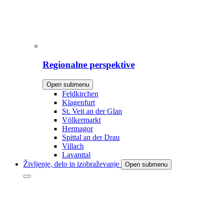
Regionalne perspektive
Open submenu
Feldkirchen
Klagenfurt
St. Veit an der Glan
Völkermarkt
Hermagor
Spittal an der Drau
Villach
Lavanttal
Življenje, delo in izobraževanje
Open submenu