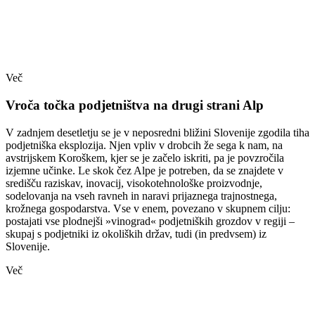
Več
Vroča točka podjetništva na drugi strani Alp
V zadnjem desetletju se je v neposredni bližini Slovenije zgodila tiha
podjetniška eksplozija. Njen vpliv v drobcih že sega k nam, na
avstrijskem Koroškem, kjer se je začelo iskriti, pa je povzročila
izjemne učinke. Le skok čez Alpe je potreben, da se znajdete v
središču raziskav, inovacij, visokotehnološke proizvodnje,
sodelovanja na vseh ravneh in naravi prijaznega trajnostnega,
krožnega gospodarstva. Vse v enem, povezano v skupnem cilju:
postajati vse plodnejši »vinograd« podjetniških grozdov v regiji –
skupaj s podjetniki iz okoliških držav, tudi (in predvsem) iz
Slovenije.
Več