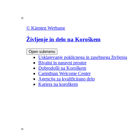
© Kärnten Werbung
Življenje in delo na Koroškem
Open submenu
Usklajevanje poklicnega in zasebnega življenja
Bivalni in naravni prostor
Dobrodošli na Koroškem
Carinthian Welcome Center
Agencija za kvalificirano delo
Kariera na koroškem