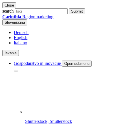
Close
search
Submit
Carinthia
Regionmarketing
Slovenščina
Deutsch
English
Italiano
Iskanje
Gospodarstvo in inovacije
Open submenu
Shutterstock; Shutterstock