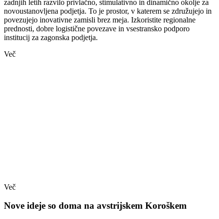
zadnjih letih razvilo privlačno, stimulativno in dinamično okolje za
novoustanovljena podjetja. To je prostor, v katerem se združujejo in
povezujejo inovativne zamisli brez meja. Izkoristite regionalne
prednosti, dobre logistične povezave in vsestransko podporo
institucij za zagonska podjetja.
Več
Več
Nove ideje so doma na avstrijskem Koroškem