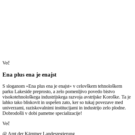
Več
Ena plus ena je enajst
S sloganom »Ena plus ena je enajst« v celovškem tehnološkem
parku Lakeside preprosto, a zelo pomenljivo povedo bistvo
visokotehnološkega industrijskega razvoja avstrijske Koroške. Ta je
lahko tako bliskovit in uspešen zato, ker so tukaj povezave med
univerzami, raziskovalnimi institucijami in industrijo zelo plodne.
Dobrodošli v dobi pametne specializacije!
Več
@ Amt der Kärntner Landesregierung