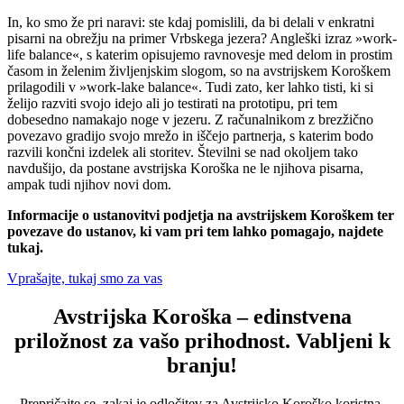
In, ko smo že pri naravi: ste kdaj pomislili, da bi delali v enkratni
pisarni na obrežju na primer Vrbskega jezera? Angleški izraz »work-
life balance«, s katerim opisujemo ravnovesje med delom in prostim
časom in želenim življenjskim slogom, so na avstrijskem Koroškem
prilagodili v »work-lake balance«. Tudi zato, ker lahko tisti, ki si
želijo razviti svojo idejo ali jo testirati na prototipu, pri tem
dobesedno namakajo noge v jezeru. Z računalnikom z brezžično
povezavo gradijo svojo mrežo in iščejo partnerja, s katerim bodo
razvili končni izdelek ali storitev. Številni se nad okoljem tako
navdušijo, da postane avstrijska Koroška ne le njihova pisarna,
ampak tudi njihov novi dom.
Informacije o ustanovitvi podjetja na avstrijskem Koroškem ter
povezave do ustanov, ki vam pri tem lahko pomagajo, najdete
tukaj.
Vprašajte, tukaj smo za vas
Avstrijska Koroška – edinstvena
priložnost za vašo prihodnost. Vabljeni k
branju!
Prepričajte se, zakaj je odločitev za Avstrijsko Koroško koristna.