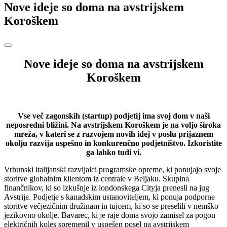
Nove ideje so doma na avstrijskem
Koroškem
Nove ideje so doma na avstrijskem
Koroškem
Vse več zagonskih (startup) podjetij ima svoj dom v naši
neposredni bližini. Na avstrijskem Koroškem je na voljo široka
mreža, v kateri se z razvojem novih idej v poslu prijaznem
okolju razvija uspešno in konkurenčno podjetništvo. Izkoristite
ga lahko tudi vi.
Vrhunski italijanski razvijalci programske opreme, ki ponujajo svoje
storitve globalnim klientom iz centrale v Beljaku. Skupina
finančnikov, ki so izkušnje iz londonskega Cityja prenesli na jug
Avstrije. Podjetje s kanadskim ustanoviteljem, ki ponuja podporne
storitve večjezičnim družinam in tujcem, ki so se preselili v nemško
jezikovno okolje. Bavarec, ki je raje doma svojo zamisel za pogon
električnih koles spremenil v uspešen posel na avstrijskem