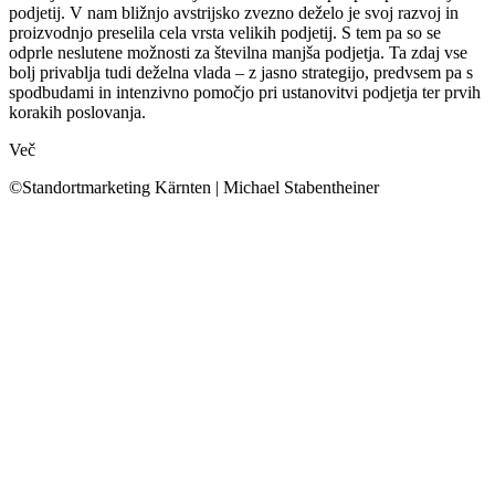
podjetij. V nam bližnjo avstrijsko zvezno deželo je svoj razvoj in
proizvodnjo preselila cela vrsta velikih podjetij. S tem pa so se
odprle neslutene možnosti za številna manjša podjetja. Ta zdaj vse
bolj privablja tudi deželna vlada – z jasno strategijo, predvsem pa s
spodbudami in intenzivno pomočjo pri ustanovitvi podjetja ter prvih
korakih poslovanja.
Več
©Standortmarketing Kärnten | Michael Stabentheiner