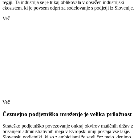
regiji. Ta industrija se je tukaj oblikovala v obsežen industrijski
ekosistem, ki je povsem odprt za sodelovanje s podjetji iz Slovenije.
Več
Več
Čezmejno podjetniško mreženje je velika priložnost
Strateško podjetniško povezovanje onkraj okvirov matičnih držav z
brisanjem administrativnih meja v Evropski uniji postaja vse lažje.
Slovenski podjetniki, ki so z ambicijami že segli čez mejo, denimo