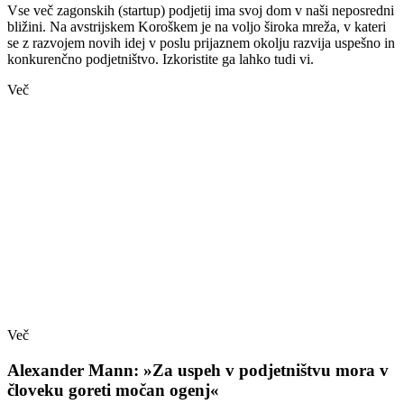
Vse več zagonskih (startup) podjetij ima svoj dom v naši neposredni
bližini. Na avstrijskem Koroškem je na voljo široka mreža, v kateri
se z razvojem novih idej v poslu prijaznem okolju razvija uspešno in
konkurenčno podjetništvo. Izkoristite ga lahko tudi vi.
Več
Več
Alexander Mann: »Za uspeh v podjetništvu mora v
človeku goreti močan ogenj«