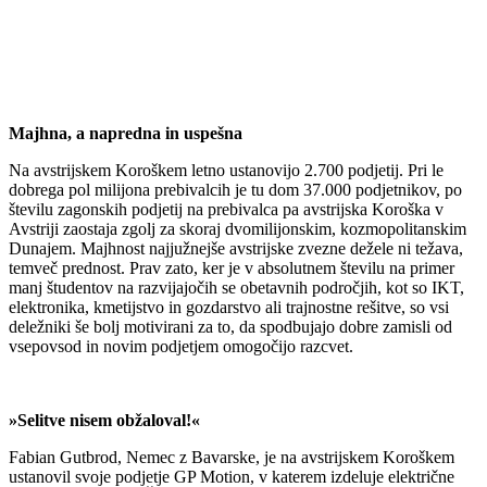
Majhna, a napredna in uspešna
Na avstrijskem Koroškem letno ustanovijo 2.700 podjetij. Pri le
dobrega pol milijona prebivalcih je tu dom 37.000 podjetnikov, po
številu zagonskih podjetij na prebivalca pa avstrijska Koroška v
Avstriji zaostaja zgolj za skoraj dvomilijonskim, kozmopolitanskim
Dunajem. Majhnost najjužnejše avstrijske zvezne dežele ni težava,
temveč prednost. Prav zato, ker je v absolutnem številu na primer
manj študentov na razvijajočih se obetavnih področjih, kot so IKT,
elektronika, kmetijstvo in gozdarstvo ali trajnostne rešitve, so vsi
deležniki še bolj motivirani za to, da spodbujajo dobre zamisli od
vsepovsod in novim podjetjem omogočijo razcvet.
»Selitve nisem obžaloval!«
Fabian Gutbrod, Nemec z Bavarske, je na avstrijskem Koroškem
ustanovil svoje podjetje GP Motion, v katerem izdeluje električne