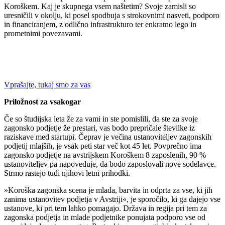
Koroškem. Kaj je skupnega vsem naštetim? Svoje zamisli so
uresničili v okolju, ki posel spodbuja s strokovnimi nasveti, podporo
in financiranjem, z odlično infrastrukturo ter enkratno lego in
prometnimi povezavami.
Vprašajte, tukaj smo za vas
Priložnost za vsakogar
Če so študijska leta že za vami in ste pomislili, da ste za svoje
zagonsko podjetje že prestari, vas bodo prepričale številke iz
raziskave med startupi. Čeprav je večina ustanoviteljev zagonskih
podjetij mlajših, je vsak peti star več kot 45 let. Povprečno ima
zagonsko podjetje na avstrijskem Koroškem 8 zaposlenih, 90 %
ustanoviteljev pa napoveduje, da bodo zaposlovali nove sodelavce.
Strmo rastejo tudi njihovi letni prihodki.
»Koroška zagonska scena je mlada, barvita in odprta za vse, ki jih
zanima ustanovitev podjetja v Avstriji«, je sporočilo, ki ga dajejo vse
ustanove, ki pri tem lahko pomagajo. Država in regija pri tem za
zagonska podjetja in mlade podjetnike ponujata podporo vse od