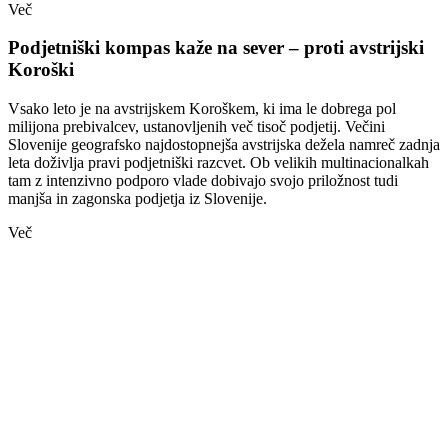
Več
Podjetniški kompas kaže na sever – proti avstrijski
Koroški
Vsako leto je na avstrijskem Koroškem, ki ima le dobrega pol
milijona prebivalcev, ustanovljenih več tisoč podjetij. Večini
Slovenije geografsko najdostopnejša avstrijska dežela namreč zadnja
leta doživlja pravi podjetniški razcvet. Ob velikih multinacionalkah
tam z intenzivno podporo vlade dobivajo svojo priložnost tudi
manjša in zagonska podjetja iz Slovenije.
Več