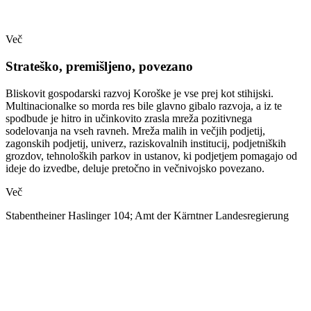
Več
Strateško, premišljeno, povezano
Bliskovit gospodarski razvoj Koroške je vse prej kot stihijski.
Multinacionalke so morda res bile glavno gibalo razvoja, a iz te
spodbude je hitro in učinkovito zrasla mreža pozitivnega
sodelovanja na vseh ravneh. Mreža malih in večjih podjetij,
zagonskih podjetij, univerz, raziskovalnih institucij, podjetniških
grozdov, tehnoloških parkov in ustanov, ki podjetjem pomagajo od
ideje do izvedbe, deluje pretočno in večnivojsko povezano.
Več
Stabentheiner Haslinger 104; Amt der Kärntner Landesregierung