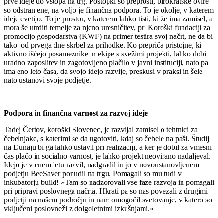
prve ideje do vstopa na trg. Postopki so preprosti, birokratske ovire
so odstranjene, na voljo je finančna podpora. To je okolje, v katerem
ideje cvetijo. To je prostor, v katerem lahko tisti, ki že ima zamisel, a
mora še utrditi temelje za njeno uresničitev, pri Koroški fundaciji za
promocijo gospodarstva (KWF) na primer testira svoj načrt, ne da bi
takoj od prvega dne skrbel za prihodke. Ko prepriča pristojne, ki
aktivno iščejo posameznike in ekipe s svežimi projekti, lahko dobi
uradno zaposlitev in zagotovljeno plačilo v javni instituciji, nato pa
ima eno leto časa, da svojo idejo razvije, preskusi v praksi in šele
nato ustanovi svoje podjetje.
Podpora in finančna varnost za razvoj ideje
Tadej Čertov, koroški Slovenec, je razvijal zamisel o tehtnici za
čebelnjake, s katerimi se da ugotoviti, kdaj so čebele na paši. Študij
na Dunaju bi ga lahko ustavil pri realizaciji, a ker je dobil za vmesni
čas plačo in socialno varnost, je lahko projekt neovirano nadaljeval.
Idejo je v enem letu razvil, nadgradil in jo v novoustanovljenem
podjetju BeeSaver ponudil na trgu. Pomagali so mu tudi v
inkubatorju build! »Tam so nadzorovali vse faze razvoja in pomagali
pri pripravi poslovnega načrta. Hkrati pa so nas povezali z drugimi
podjetji na našem področju in nam omogočil svetovanje, v katero so
vključeni poslovneži z dolgoletnimi izkušnjami.«